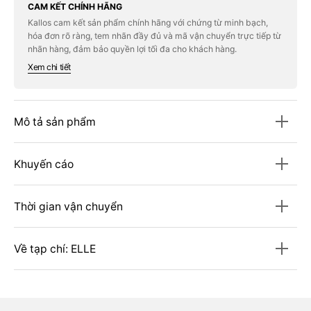
Chí
Chí
CAM KẾT CHÍNH HÃNG
ELLE
ELLE
Kallos cam kết sản phẩm chính hãng với chứng từ minh bạch,
JAPON
JAPON
hóa đơn rõ ràng, tem nhãn đầy đủ và mã vận chuyển trực tiếp từ
(Japan)
(Japan)
#04.2026
#04.2026
nhãn hàng, đảm bảo quyền lợi tối đa cho khách hàng.
-
-
Xem chi tiết
COCONA
COCONA
Mô tả sản phẩm
Khuyến cáo
Thời gian vận chuyển
Về tạp chí: ELLE