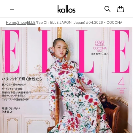
Skip to
content
Cart
/
/
/
Home
Shop
ELLE
Tạp Chí ELLE JAPON (Japan) #04.2026 - COCONA
Open
media
1
in