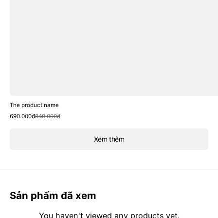
The product name
Sale
Regular
690.000₫
849.000₫
price
price
Xem thêm
Sản phẩm đã xem
You haven't viewed any products yet.