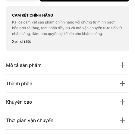
quantity
quantity
for
for
Phấn
Phấn
Mắt
Mắt
CAM KẾT CHÍNH HÃNG
CHANEL
CHANEL
Kallos cam kết sản phẩm chính hãng với chứng từ minh bạch,
Les
Les
hóa đơn rõ ràng, tem nhãn đầy đủ và mã vận chuyển trực tiếp từ
Beiges
Beiges
Eyeshadow
Eyeshadow
nhãn hàng, đảm bảo quyền lợi tối đa cho khách hàng.
Palette
Palette
Xem chi tiết
#Soft
#Soft
Mô tả sản phẩm
Thành phần
Khuyến cáo
Thời gian vận chuyển