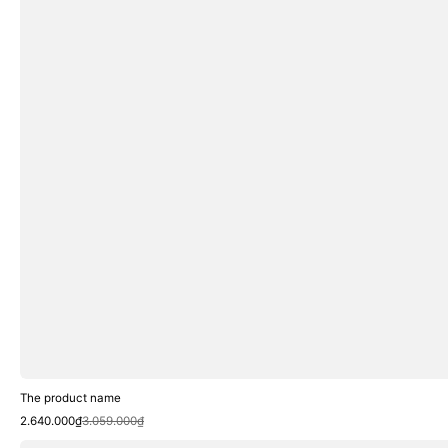
The product name
Sale
Regular
2.640.000₫
3.059.000₫
price
price