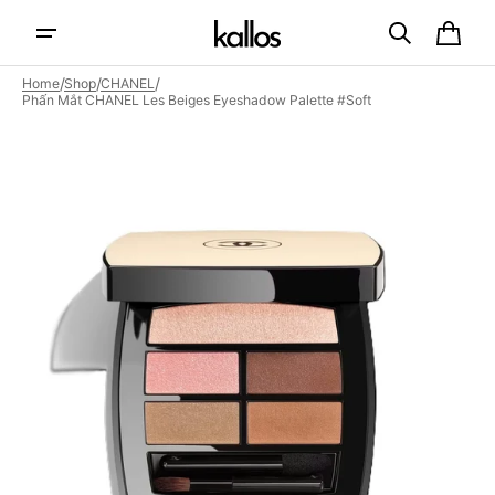
Skip to
content
Cart
/
/
/
Home
Shop
CHANEL
Phấn Mắt CHANEL Les Beiges Eyeshadow Palette #Soft
Open
featured
media
in
gallery
view