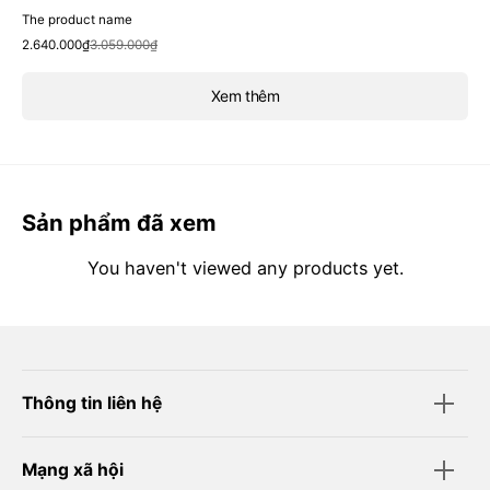
The product name
Sale
Regular
2.640.000₫
3.059.000₫
price
price
Xem thêm
Sản phẩm đã xem
You haven't viewed any products yet.
Thông tin liên hệ
Mạng xã hội