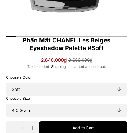
Phấn Mắt CHANEL Les Beiges
Eyeshadow Palette #Soft
2.640.000₫
3.059.000₫
Sale
Regular
Tax included.
Shipping
calculated at checkout.
price
price
Choose a Color
Choose a Size
Quantity
Add to Cart
Decrease
Increase