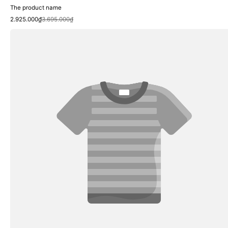
The product name
Sale
Regular
2.925.000₫
3.695.000₫
price
price