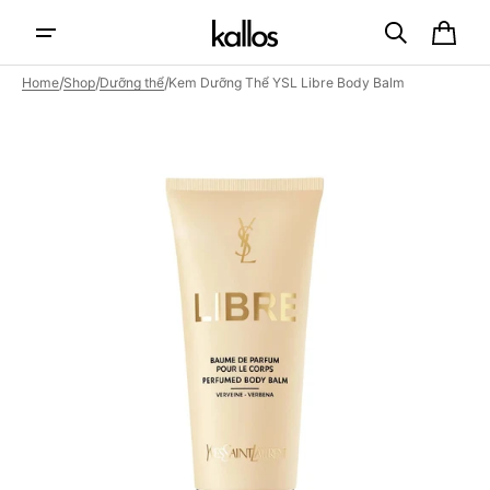
Skip to
content
Cart
/
/
/
Home
Shop
Dưỡng thể
Kem Dưỡng Thể YSL Libre Body Balm
Open
featured
media
in
gallery
view