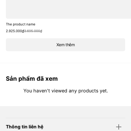
The product name
Sale
Regular
2.925.000₫
3.695.000₫
price
price
Xem thêm
Sản phẩm đã xem
You haven't viewed any products yet.
Thông tin liên hệ