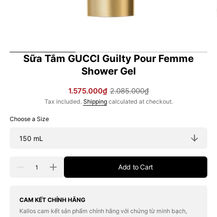
Sữa Tắm GUCCI Guilty Pour Femme
Shower Gel
1.575.000₫
2.085.000₫
Sale
Regular
Tax included.
Shipping
calculated at checkout.
price
price
Choose a Size
Quantity
Add to Cart
Decrease
Increase
quantity
quantity
for
for
Sữa
Sữa
Tắm
Tắm
CAM KẾT CHÍNH HÃNG
GUCCI
GUCCI
Kallos cam kết sản phẩm chính hãng với chứng từ minh bạch,
Guilty
Guilty