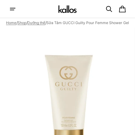
Skip to
content
Cart
/
/
/
Home
Shop
Dưỡng thể
Sữa Tắm GUCCI Guilty Pour Femme Shower Gel
Open
featured
media
in
gallery
view