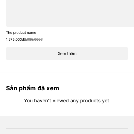
The product name
Sale
Regular
1.575.000₫
2.085.000₫
price
price
Xem thêm
Sản phẩm đã xem
You haven't viewed any products yet.