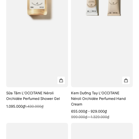
Shower
Perfumed
Gel
Hand
Cream
Sữa Tắm L'OCCITANE Néroli
Kem Dưỡng Tay L'OCCITANE
Orchidée Perfumed Shower Gel
Néroli Orchidée Perfumed Hand
Cream
Quick View
Sale
Regular
1.095.000₫
1.430.000₫
Sale
Regular
655.000₫ - 929.000₫
price
price
Quick View
price
price
999.000₫ - 1.329.000₫
Bộ
Bộ
Quà
Quà