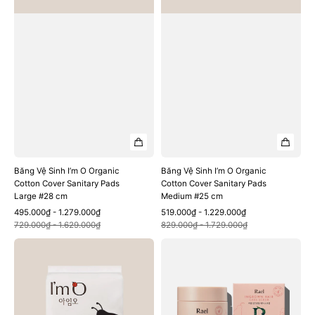
Sanitary
Sanitary
Pads
Pads
Large
Medium
#28
#25
cm
cm
Băng Vệ Sinh I’m O Organic
Băng Vệ Sinh I’m O Organic
Cotton Cover Sanitary Pads
Cotton Cover Sanitary Pads
Large #28 cm
Medium #25 cm
Sale
Regular
Sale
Regular
495.000₫ - 1.279.000₫
519.000₫ - 1.229.000₫
Quick View
Quick View
price
price
price
price
729.000₫ - 1.629.000₫
829.000₫ - 1.729.000₫
Băng
Tẩy
Vệ
Tế
Sinh
Ba
I’m
Lông
O
Mọc