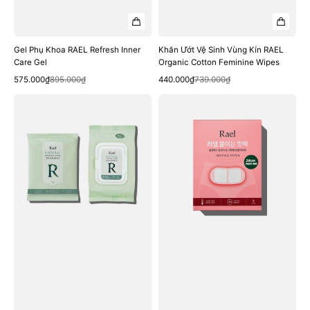
Gel Phụ Khoa RAEL Refresh Inner
Khăn Ướt Vệ Sinh Vùng Kín RAEL
Care Gel
Organic Cotton Feminine Wipes
Quick View
Quick View
Sale
Regular
Sale
Regular
575.000₫
895.000₫
440.000₫
739.000₫
price
price
price
price
Khăn
Miếng
Ướt
Dán
Vệ
Giảm
Sinh
Đau
Vùng
Bụng
Kín
Kinh
RAEL
RAEL
Natural
Heating
Feminine
Patch
Wipes
#20
cm