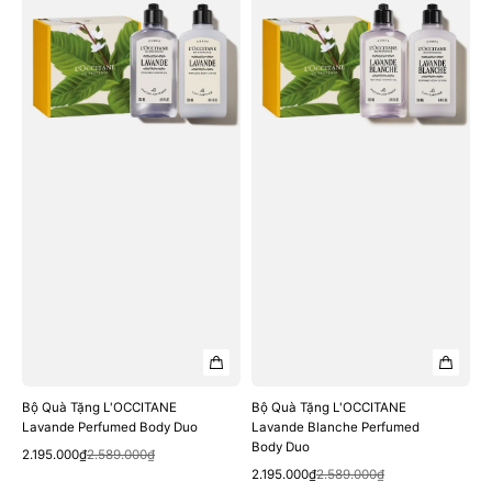
Tặng
Tặng
L'OCCITANE
L'OCCITANE
Lavande
Lavande
Perfumed
Blanche
Body
Perfumed
Duo
Body
Duo
Bộ Quà Tặng L'OCCITANE
Bộ Quà Tặng L'OCCITANE
Lavande Perfumed Body Duo
Lavande Blanche Perfumed
Body Duo
Quick View
Sale
Regular
2.195.000₫
2.589.000₫
Quick View
price
price
Sale
Regular
2.195.000₫
2.589.000₫