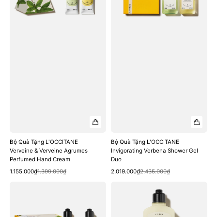
Verveine
Shower
Agrumes
Gel
Perfumed
Duo
Hand
Cream
Bộ Quà Tặng L'OCCITANE
Bộ Quà Tặng L'OCCITANE
Verveine & Verveine Agrumes
Invigorating Verbena Shower Gel
Perfumed Hand Cream
Duo
Quick View
Quick View
Sale
Regular
Sale
Regular
1.155.000₫
1.399.000₫
2.019.000₫
2.435.000₫
price
price
price
price
Bộ
Sữa
Quà
Dưỡng
Tặng
Thể