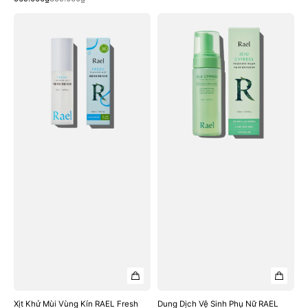
price
price
Xịt
Dung
Khử
Dịch
Mùi
Vệ
Vùng
Sinh
Kín
Phụ
RAEL
Nữ
Fresh
RAEL
Feminine
Jeju
Mist
Cypress
Feminine
Wash
Xịt Khử Mùi Vùng Kín RAEL Fresh
Dung Dịch Vệ Sinh Phụ Nữ RAEL