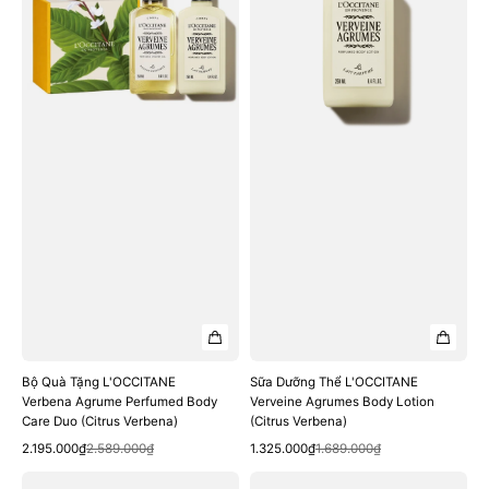
L'OCCITANE
L'OCCITANE
Verbena
Verveine
Agrume
Agrumes
Perfumed
Body
Body
Lotion
Care
(Citrus
Duo
Verbena)
(Citrus
Verbena)
Bộ Quà Tặng L'OCCITANE
Sữa Dưỡng Thể L'OCCITANE
Verbena Agrume Perfumed Body
Verveine Agrumes Body Lotion
Care Duo (Citrus Verbena)
(Citrus Verbena)
Quick View
Quick View
Sale
Regular
Sale
Regular
2.195.000₫
2.589.000₫
1.325.000₫
1.689.000₫
price
price
price
price
Kem
Băng