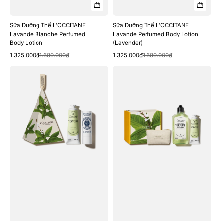
Sữa Dưỡng Thể L'OCCITANE
Sữa Dưỡng Thể L'OCCITANE
Lavande Blanche Perfumed
Lavande Perfumed Body Lotion
Body Lotion
(Lavender)
Quick View
Quick View
Sale
Regular
Sale
Regular
1.325.000₫
1.689.000₫
1.325.000₫
1.689.000₫
price
price
price
price
Bộ
Bộ
Quà
Quà
Tặng
Tặng
L'OCCITANE
L'OCCITANE
Verveine
Verveine
Perfumed
Perfumed
Hand
Shower
Cream
Gel
&
&
Shea
Hand
Lip
Set
Balm