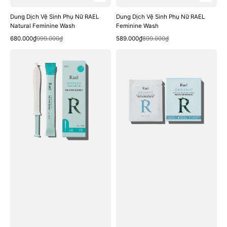
Dung Dịch Vệ Sinh Phụ Nữ RAEL
Dung Dịch Vệ Sinh Phụ Nữ RAEL
Natural Feminine Wash
Feminine Wash
Quick View
Quick View
Sale
Regular
Sale
Regular
680.000₫
999.000₫
589.000₫
899.000₫
price
price
price
price
Gel
Khăn
Phụ
Ướt
Khoa
Vệ
RAEL
Sinh
Refresh
Vùng
Inner
Kín
Care
RAEL
Gel
Organic
Cotton
Feminine
Wipes