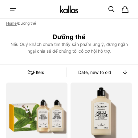
Skip to
content
Cart
/
Home
Dưỡng thể
Collection:
Dưỡng thể
Nếu Quý khách chưa tìm thấy sản phẩm ưng ý, đừng ngần
ngại chia sẻ để chúng tôi có cơ hội hỗ trợ.
Filters
Sort
By
Bộ
Sữa
Quà
Dưỡng
Tặng
Thể
L'OCCITANE
L'OCCITANE
Néroli
Néroli
Orchidée
Orchidée
Perfumed
Perfumed
Body
Body