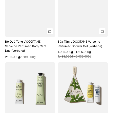
Bộ Quà Tặng L'OCCITANE
Sữa Tắm L'OCCITANE Verveine
Verveine Perfumed Body Care
Perfumed Shower Gel (Verbena)
Duo (Verbena)
Sale
Regular
1.095.000₫ - 1.695.000₫
Quick View
price
price
Quick View
1.435.000₫ - 2.039.000₫
Sale
Regular
2.195.000₫
2.589.000₫
price
price
Kem
Bộ
Dưỡng
Quà
Tay
Tặng
L'OCCITANE
L'OCCITANE
Verveine
Verveine
Perfumed
Agrumes
Hand
Hand
Cream
Cream
(Verbena)
&