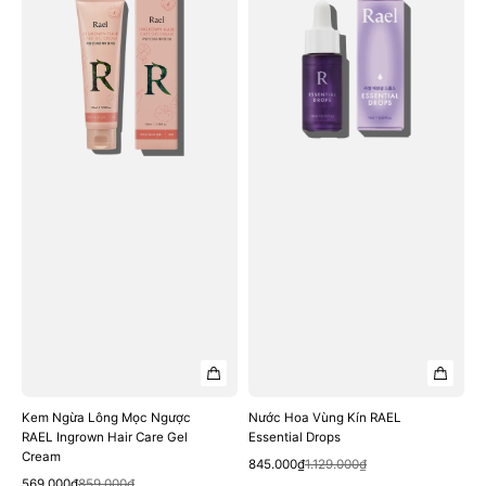
Lông
Vùng
Mọc
Kín
Ngược
RAEL
RAEL
Essential
Ingrown
Drops
Hair
Care
Gel
Cream
Kem Ngừa Lông Mọc Ngược
Nước Hoa Vùng Kín RAEL
RAEL Ingrown Hair Care Gel
Essential Drops
Cream
Quick View
Sale
Regular
845.000₫
1.129.000₫
Quick View
Sale
Regular
price
price
569.000₫
859.000₫