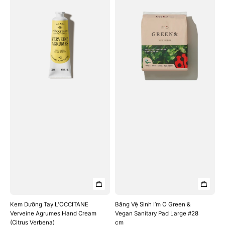
Dưỡng
Vệ
Tay
Sinh
L'OCCITANE
I’m
Verveine
O
Agrumes
Green
Hand
&
Cream
Vegan
(Citrus
Sanitary
Verbena)
Pad
Large
#28
cm
Kem Dưỡng Tay L'OCCITANE
Băng Vệ Sinh I’m O Green &
Verveine Agrumes Hand Cream
Vegan Sanitary Pad Large #28
(Citrus Verbena)
cm