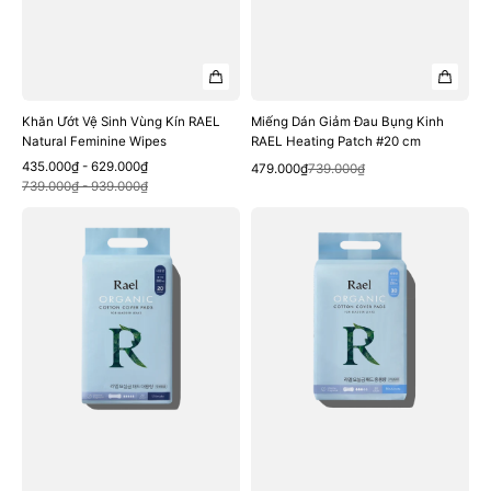
Khăn Ướt Vệ Sinh Vùng Kín RAEL
Miếng Dán Giảm Đau Bụng Kinh
Natural Feminine Wipes
RAEL Heating Patch #20 cm
Sale
Regular
435.000₫ - 629.000₫
Quick View
Sale
Regular
479.000₫
739.000₫
Quick View
price
price
739.000₫ - 939.000₫
price
price
Băng
Băng
Lót
Lót
RAEL
RAEL
Organic
Organic
Cotton
Cotton
Incontinence
Incontinence
Pads
Pads
#42
#28
cm
cm