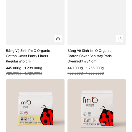
#15
#34
cm
cm
Băng Vệ Sinh I’m O Organic
Băng Vệ Sinh I’m O Organic
Cotton Cover Panty Liners
Cotton Cover Sanitary Pads
Regular #15 cm
Overnight #34 cm
Sale
Regular
Sale
Regular
445.000₫ - 1.239.000₫
449.000₫ - 1.255.000₫
Quick View
Quick View
price
price
price
price
729.000₫ - 1.729.000₫
729.000₫ - 1.629.000₫
Băng
Băng
Vệ
Vệ
Sinh
Sinh
I’m
I’m
O
O
Organic
Organic
Cotton
Cotton
Cover
Cover