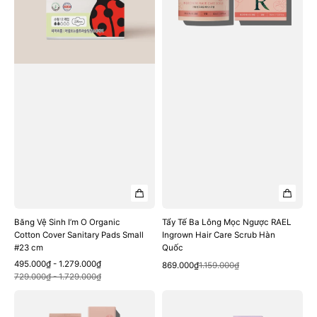
Organic
Ngược
Cotton
RAEL
Cover
Ingrown
Sanitary
Hair
Pads
Care
Small
Scrub
#23
Hàn
cm
Quốc
Băng Vệ Sinh I’m O Organic
Tẩy Tế Ba Lông Mọc Ngược RAEL
Cotton Cover Sanitary Pads Small
Ingrown Hair Care Scrub Hàn
#23 cm
Quốc
Sale
Regular
495.000₫ - 1.279.000₫
Quick View
Sale
Regular
869.000₫
1.159.000₫
Quick View
price
price
729.000₫ - 1.729.000₫
price
price
Kem
Nước
Ngừa
Hoa