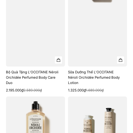
Care
Lotion
Duo
Bộ Quà Tặng L'OCCITANE Néroli
Sữa Dưỡng Thể L'OCCITANE
Orchidée Perfumed Body Care
Néroli Orchidée Perfumed Body
Duo
Lotion
Quick View
Quick View
Sale
Regular
Sale
Regular
2.195.000₫
2.589.000₫
1.325.000₫
1.689.000₫
price
price
price
price
Sữa
Kem
Tắm
Dưỡng
L'OCCITANE
Tay
Néroli
L'OCCITANE
Orchidée
Néroli
Perfumed
Orchidée