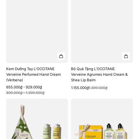
Shea
Lip
Balm
Kem Dưỡng Tay L'OCCITANE
Bộ Quà Tặng L'OCCITANE
Verveine Perfumed Hand Cream
Verveine Agrumes Hand Cream &
(Verbena)
Shea Lip Balm
Sale
Regular
655.000₫ - 929.000₫
Quick View
Sale
Regular
1.155.000₫
1.399.000₫
Quick View
price
price
899.000₫ - 1.399.000₫
price
price
Bộ
Bộ
Quà
Quà
Tặng
Tặng
L'OCCITANE
L'OCCITANE
Verveine
Invigorating
&
Verbena