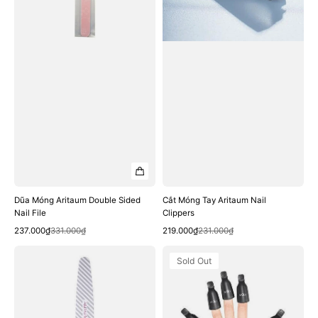
File
Dũa Móng Aritaum Double Sided
Cắt Móng Tay Aritaum Nail
Nail File
Clippers
Quick View
Quick View
Sale
Regular
Sale
Regular
237.000₫
331.000₫
219.000₫
231.000₫
price
price
price
price
Dũa
Kẹp
Sold Out
Móng
Ủ
Aritaum
Móng
Nail
Aritaum
Shiner
Modi