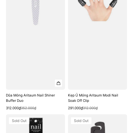
Buffer
Nail
Duo
Soak
Off
Clip
Dũa Móng Aritaum Nail Shiner
Kẹp Ủ Móng Aritaum Modi Nail
Buffer Duo
Soak Off Clip
Quick View
Quick View
Sale
Regular
Sale
Regular
312.000₫
352.000₫
291.000₫
312.000₫
price
price
price
price
Thanh
Xốp
Sold Out
Sold Out
Gỗ
Tách
Đẩy
Móng