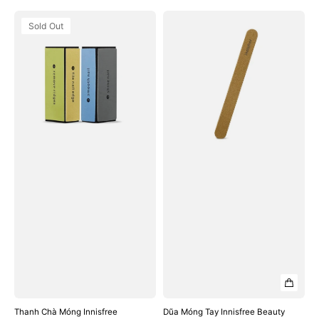
price
price
Thanh
Dũa
Sold Out
Chà
Móng
Móng
Tay
Innisfree
Innisfree
Beauty
Beauty
Tool
Tool
Shining
Nail
4
Emery
Way
Board
Buffer
Thanh Chà Móng Innisfree
Dũa Móng Tay Innisfree Beauty