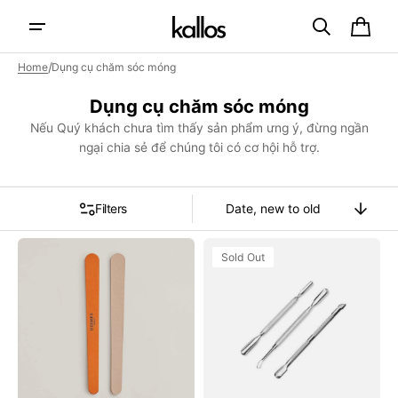
Skip to
content
Cart
/
Home
Dụng cụ chăm sóc móng
Collection:
Dụng cụ chăm sóc móng
Nếu Quý khách chưa tìm thấy sản phẩm ưng ý, đừng ngần
ngại chia sẻ để chúng tôi có cơ hội hỗ trợ.
Filters
Sort
By
Dũa
Cây
Sold Out
Móng
Đẩy
Tay
Da
HERMÈS
Aritaum
Les
Nail
Mains
Pusher
Hermès
Nail