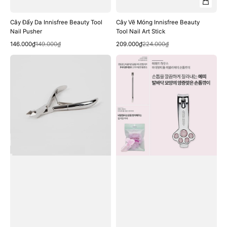
Cây Đẩy Da Innisfree Beauty Tool
Cây Vẽ Móng Innisfree Beauty
Nail Pusher
Tool Nail Art Stick
Quick View
Quick View
Sale
Regular
Sale
Regular
146.000₫
149.000₫
209.000₫
224.000₫
price
price
price
price
Kềm
Chăm
Cắt
Sóc
Da
Móng
Innisfree
Etude
Beauty
House
Tool
My
Nail
Beauty
Nipper
Tool