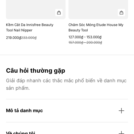
Kềm Cắt Da Innisfree Beauty
Chăm Sóc Móng Etude House My
Tool Nail Nipper
Beauty Tool
Sale
Regular
Quick View
127.000₫ - 153.000₫
Sale
Regular
219.000₫
233.000₫
Quick View
price
price
157.000₫ - 200.000₫
price
price
Câu hỏi thường gặp
Giải đáp nhanh các thắc mắc phổ biến về danh mục
sản phẩm.
Mô tả danh mục
Về chúng tôi