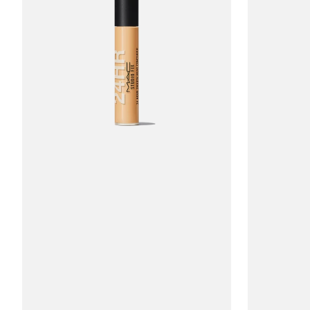
MAC
MAC
Studio
Studio
Fix
Fix
24-
24-
Hour
Hour
Smooth
Smooth
Wear
Wear
Concealer
Concealer
#NC35
#NC25