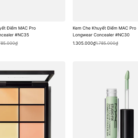
yết Điểm MAC Pro
Kem Che Khuyết Điểm MAC Pro
ncealer #NC35
Longwear Concealer #NC30
k View
Sale
Regular
Quick View
785.000₫
1.305.000₫
1.785.000₫
price
price
Kem
Che
Khuyết
Điểm
MAC
Studio
Fix
24HR
Colour
Corrector