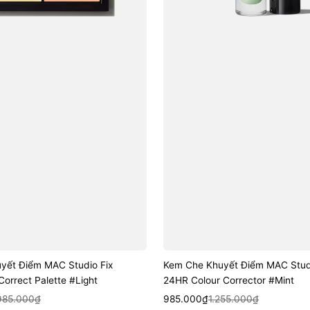
#Mint
yết Điểm MAC Studio Fix
Kem Che Khuyết Điểm MAC Studi
orrect Palette #Light
24HR Colour Corrector #Mint
k View
Sale
Regular
Quick View
985.000₫
985.000₫
1.255.000₫