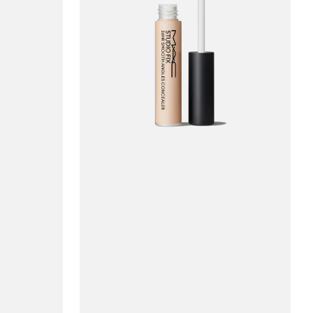
MAC
Studio
Fix
36HR
Smooth
Angles
Concealer
#NW11