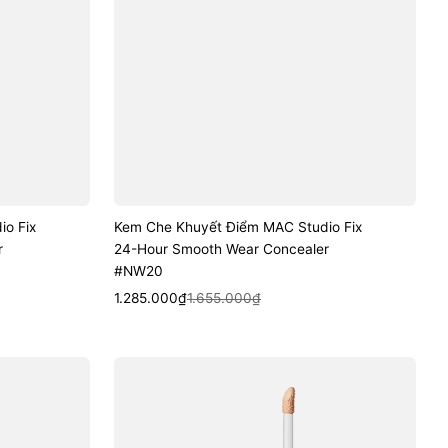
o Fix
Kem Che Khuyết Điểm MAC Studio Fix
r
24-Hour Smooth Wear Concealer
#NW20
Sale
Regular
Quick View
1.285.000₫
1.655.000₫
price
price
Kem
Che
Khuyết
Điểm