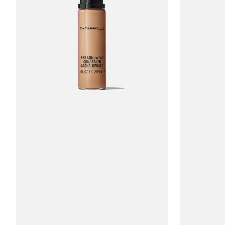
MAC
MAC
Pro
Pro
Longwear
Longwear
Concealer
Concealer
#NW25
#NC35