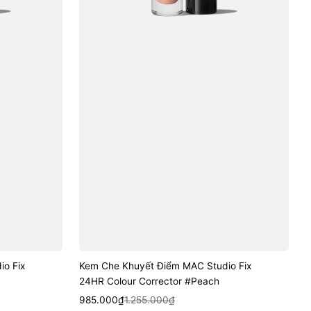
#Peach
o Fix
Kem Che Khuyết Điểm MAC Studio Fix
24HR Colour Corrector #Peach
Sale
Regular
Quick View
985.000₫
1.255.000₫