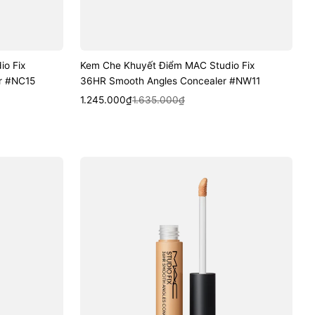
o Fix
Kem Che Khuyết Điểm MAC Studio Fix
r #NC15
36HR Smooth Angles Concealer #NW11
Sale
Regular
Quick View
1.245.000₫
1.635.000₫
price
price
Kem
Che
Khuyết
Điểm
MAC
Studio
Fix
36HR
Smooth