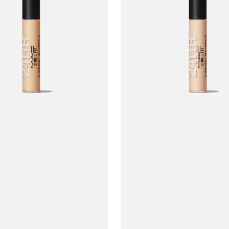
MAC
Studio
Fix
24-
Hour
Smooth
Wear
Concealer
#NC15