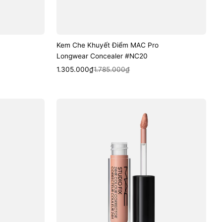
Kem Che Khuyết Điểm MAC Pro
Longwear Concealer #NC20
Sale
Regular
Quick View
1.305.000₫
1.785.000₫
price
price
Kem
Che
Khuyết
Điểm
MAC
Studio
Fix
24HR
Colour
Corrector