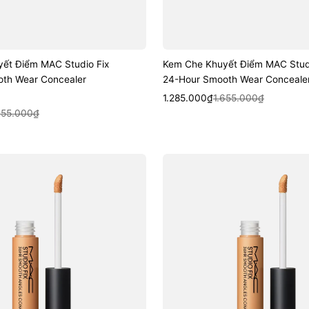
ết Điểm MAC Studio Fix
Kem Che Khuyết Điểm MAC Studi
th Wear Concealer
24-Hour Smooth Wear Conceale
Sale
Regular
Quick View
1.285.000₫
1.655.000₫
k View
price
price
655.000₫
Kem
Che
Khuyết
Điểm
MAC
Studio
Fix
36HR
Smooth