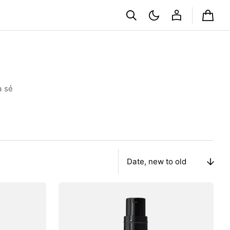
Cart
a sẻ
Sort
By
Kem
Che
Khuyết
Điểm