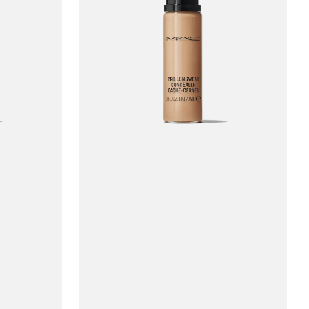
MAC
Pro
Longwear
Concealer
#NC20