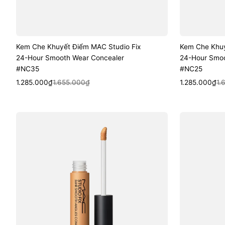
Kem Che Khuyết Điểm MAC Studio Fix
Kem Che Khuy
24-Hour Smooth Wear Concealer
24-Hour Smoo
#NC35
#NC25
Sale
Regular
Quick View
Sale
Regular
Quic
1.285.000₫
1.655.000₫
1.285.000₫
1.
price
price
price
price
Kem
Kem
Che
Che
Khuyết
Khuyết
Điểm
Điểm
MAC
MAC
Studio
Studio
Fix
Fix
36HR
36HR
Smooth
Smooth