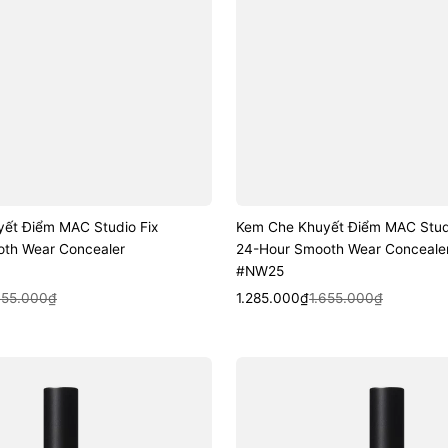
ết Điểm MAC Studio Fix
Kem Che Khuyết Điểm MAC Studi
th Wear Concealer
24-Hour Smooth Wear Conceale
#NW25
k View
Sale
Regular
Quick View
655.000₫
1.285.000₫
1.655.000₫
price
price
Kem
Che
Khuyết
Điểm