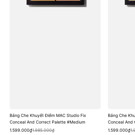
Palette
Palette
#Medium
#Light
Bảng Che Khuyết Điểm MAC Studio Fix
Bảng Che Khu
Conceal And Correct Palette #Medium
Conceal And C
Sale
Regular
Quick View
Sale
Regular
Quic
1.599.000₫
1.985.000₫
1.599.000₫
1.