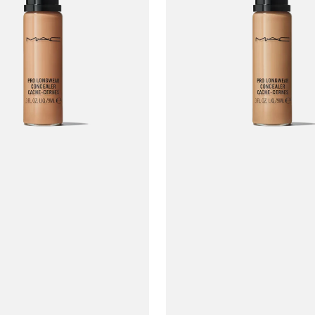
MAC
Pro
Longwear
Concealer
#NC30