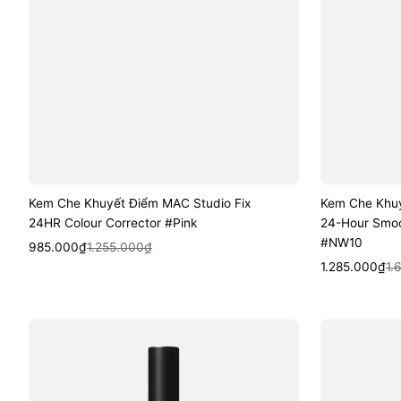
Kem Che Khuyết Điểm MAC Studio Fix
Kem Che Khuy
24HR Colour Corrector #Pink
24-Hour Smoo
#NW10
Sale
Regular
Quick View
985.000₫
1.255.000₫
price
price
Sale
Regular
Quic
1.285.000₫
1.
price
price
Kem
Kem
Che
Che
Khuyết
Khuyết
Điểm
Điểm