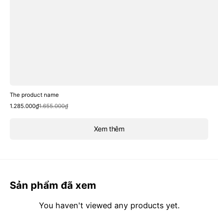
The product name
Sale
Regular
1.285.000₫
1.655.000₫
price
price
Xem thêm
Sản phẩm đã xem
You haven't viewed any products yet.