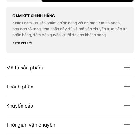
quantity
quantity
for
for
Kem
Kem
Che
Che
CAM KẾT CHÍNH HÃNG
Khuyết
Khuyết
Kallos cam kết sản phẩm chính hãng với chứng từ minh bạch,
Điểm
Điểm
hóa đơn rõ ràng, tem nhãn đầy đủ và mã vận chuyển trực tiếp từ
MAC
MAC
Studio
Studio
nhãn hàng, đảm bảo quyền lợi tối đa cho khách hàng.
Radiance
Radiance
Xem chi tiết
24HR
24HR
Lift
Lift
Concealer
Concealer
#N12
#N12
Mô tả sản phẩm
Thành phần
Khuyến cáo
Thời gian vận chuyển