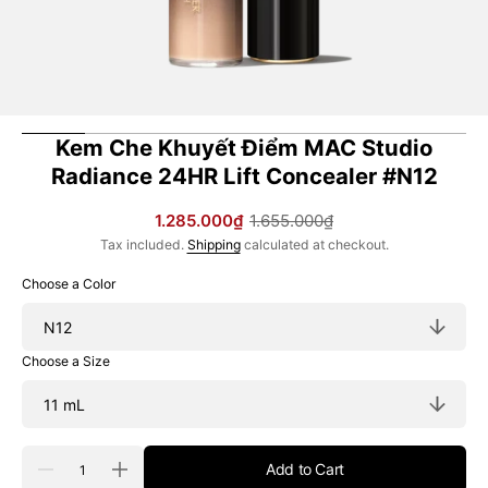
Kem Che Khuyết Điểm MAC Studio
Radiance 24HR Lift Concealer #N12
1.285.000₫
1.655.000₫
Sale
Regular
Tax included.
Shipping
calculated at checkout.
price
price
Choose a Color
Choose a Size
Quantity
Add to Cart
Decrease
Increase