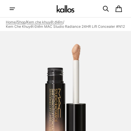
Skip to
content
Cart
/
/
/
Home
Shop
Kem che khuyết điểm
Kem Che Khuyết Điểm MAC Studio Radiance 24HR Lift Concealer #N12
Open
featured
media
in
gallery
view