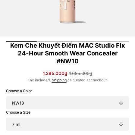
Kem Che Khuyết Điểm MAC Studio Fix
24-Hour Smooth Wear Concealer
#NW10
1.285.000₫
1.655.000₫
Sale
Regular
Tax included.
Shipping
calculated at checkout.
price
price
Choose a Color
Choose a Size