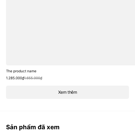
The product name
Sale
Regular
1.285.000₫
1.655.000₫
price
price
Xem thêm
Sản phẩm đã xem