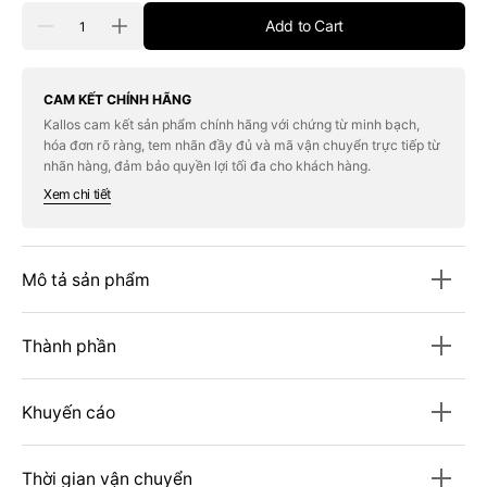
Quantity
Add to Cart
Decrease
Increase
quantity
quantity
for
for
Kem
Kem
Che
Che
CAM KẾT CHÍNH HÃNG
Khuyết
Khuyết
Kallos cam kết sản phẩm chính hãng với chứng từ minh bạch,
Điểm
Điểm
hóa đơn rõ ràng, tem nhãn đầy đủ và mã vận chuyển trực tiếp từ
MAC
MAC
Studio
Studio
nhãn hàng, đảm bảo quyền lợi tối đa cho khách hàng.
Fix
Fix
Xem chi tiết
24-
24-
Hour
Hour
Smooth
Smooth
Wear
Wear
Concealer
Concealer
Mô tả sản phẩm
#NW10
#NW10
Thành phần
Khuyến cáo
Thời gian vận chuyển