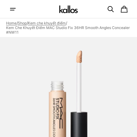
Skip to
content
Cart
/
/
/
Home
Shop
Kem che khuyết điểm
Kem Che Khuyết Điểm MAC Studio Fix 36HR Smooth Angles Concealer
#NW11
Open
featured
media
in
gallery
view