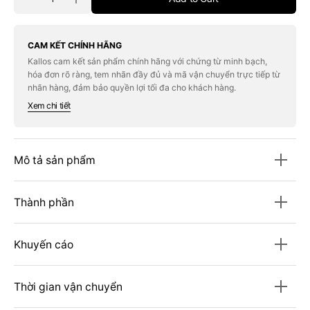
Decrease
Increase
quantity
quantity
for
for
Kem
Kem
Che
Che
CAM KẾT CHÍNH HÃNG
Khuyết
Khuyết
Kallos cam kết sản phẩm chính hãng với chứng từ minh bạch,
Điểm
Điểm
hóa đơn rõ ràng, tem nhãn đầy đủ và mã vận chuyển trực tiếp từ
MAC
MAC
Studio
Studio
nhãn hàng, đảm bảo quyền lợi tối đa cho khách hàng.
Fix
Fix
Xem chi tiết
36HR
36HR
Smooth
Smooth
Angles
Angles
Concealer
Concealer
#NW11
#NW11
Mô tả sản phẩm
Thành phần
Khuyến cáo
Thời gian vận chuyển