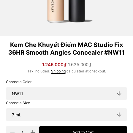
Kem Che Khuyết Điểm MAC Studio Fix
36HR Smooth Angles Concealer #NW11
1.245.000₫
1.635.000₫
Sale
Regular
Tax included.
Shipping
calculated at checkout.
price
price
Choose a Color
Choose a Size
Quantity
Add to Cart