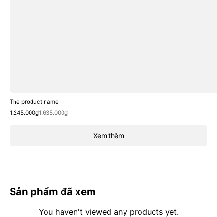
The product name
Sale
Regular
1.245.000₫
1.635.000₫
price
price
Xem thêm
Sản phẩm đã xem
You haven't viewed any products yet.