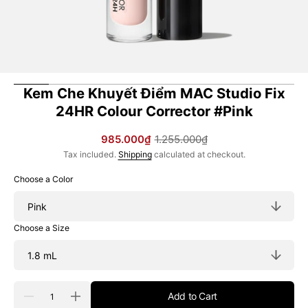
Kem Che Khuyết Điểm MAC Studio Fix
24HR Colour Corrector #Pink
985.000₫
1.255.000₫
Sale
Regular
Tax included.
Shipping
calculated at checkout.
price
price
Choose a Color
Choose a Size
Quantity
Add to Cart
Decrease
Increase