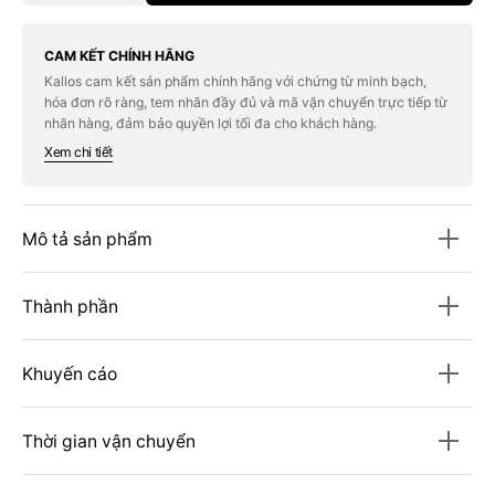
quantity
quantity
for
for
Kem
Kem
Che
Che
CAM KẾT CHÍNH HÃNG
Khuyết
Khuyết
Kallos cam kết sản phẩm chính hãng với chứng từ minh bạch,
Điểm
Điểm
hóa đơn rõ ràng, tem nhãn đầy đủ và mã vận chuyển trực tiếp từ
MAC
MAC
Studio
Studio
nhãn hàng, đảm bảo quyền lợi tối đa cho khách hàng.
Fix
Fix
Xem chi tiết
24HR
24HR
Colour
Colour
Corrector
Corrector
#Pink
#Pink
Mô tả sản phẩm
Thành phần
Khuyến cáo
Thời gian vận chuyển