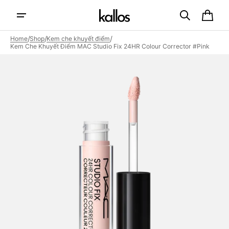
Skip to
content
Cart
/
/
/
Home
Shop
Kem che khuyết điểm
Kem Che Khuyết Điểm MAC Studio Fix 24HR Colour Corrector #Pink
Open
featured
media
in
gallery
view