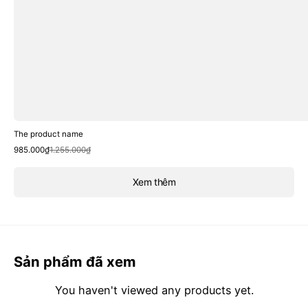
The product name
Sale
Regular
985.000₫
1.255.000₫
price
price
Xem thêm
Sản phẩm đã xem
You haven't viewed any products yet.