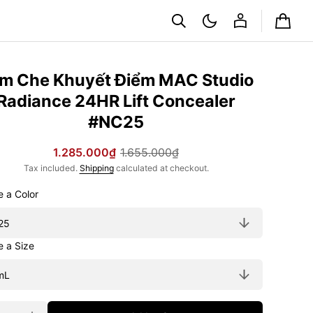
Cart
m Che Khuyết Điểm MAC Studio
Radiance 24HR Lift Concealer
#NC25
1.285.000₫
1.655.000₫
Sale
Regular
Tax included.
Shipping
calculated at checkout.
price
price
Choose a Color
Choose a Size
ty