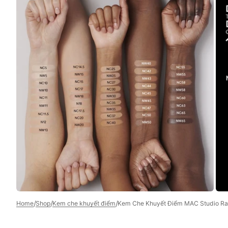
Open
media
5
in
gallery
view
/
/
/
Home
Shop
Kem che khuyết điểm
Kem Che Khuyết Điểm MAC Studio Ra