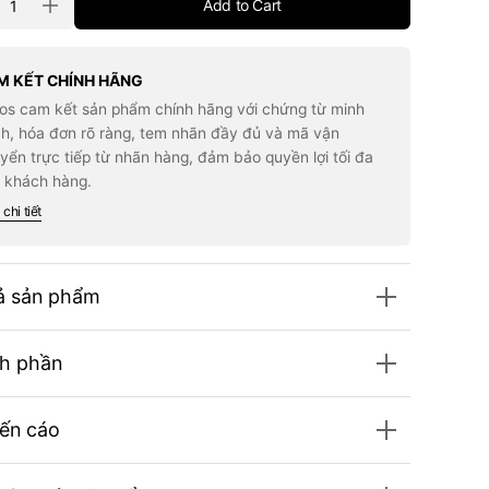
Add to Cart
rease
Increase
tity
quantity
for
m
Kem
Che
M KẾT CHÍNH HÃNG
yết
Khuyết
los cam kết sản phẩm chính hãng với chứng từ minh
m
Điểm
C
MAC
h, hóa đơn rõ ràng, tem nhãn đầy đủ và mã vận
dio
Studio
yển trực tiếp từ nhãn hàng, đảm bảo quyền lợi tối đa
iance
Radiance
HR
24HR
 khách hàng.
Lift
cealer
Concealer
chi tiết
25
#NC25
ả sản phẩm
h phần
ến cáo