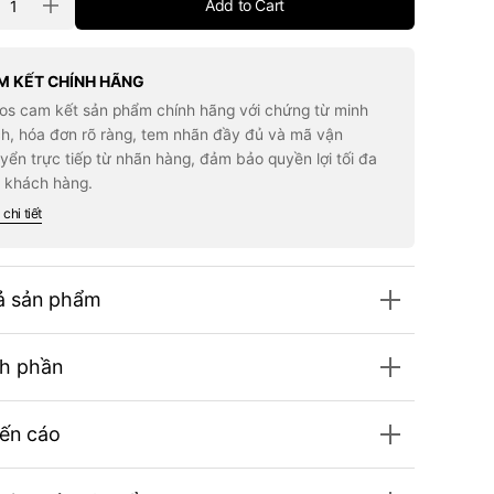
Add to Cart
rease
Increase
tity
quantity
for
m
Kem
Che
M KẾT CHÍNH HÃNG
yết
Khuyết
los cam kết sản phẩm chính hãng với chứng từ minh
m
Điểm
C
MAC
h, hóa đơn rõ ràng, tem nhãn đầy đủ và mã vận
dio
Studio
yển trực tiếp từ nhãn hàng, đảm bảo quyền lợi tối đa
iance
Radiance
HR
24HR
 khách hàng.
Lift
cealer
Concealer
chi tiết
14.5
#NC14.5
ả sản phẩm
h phần
ến cáo