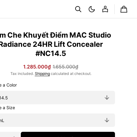
Cart
m Che Khuyết Điểm MAC Studio
Radiance 24HR Lift Concealer
#NC14.5
1.285.000₫
1.655.000₫
Sale
Regular
Tax included.
Shipping
calculated at checkout.
price
price
Choose a Color
Choose a Size
ty