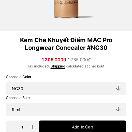
Kem Che Khuyết Điểm MAC Pro
Longwear Concealer #NC30
1.305.000₫
1.785.000₫
Sale
Regular
Tax included.
Shipping
calculated at checkout.
price
price
Choose a Color
Choose a Size
Quantity
Add to Cart
Decrease
Increase