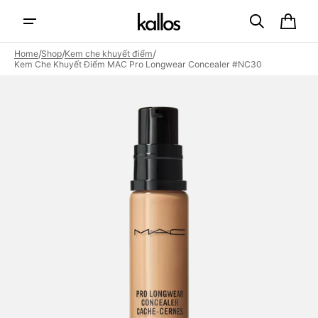
Skip to
content
Cart
/
/
/
Home
Shop
Kem che khuyết điểm
Kem Che Khuyết Điểm MAC Pro Longwear Concealer #NC30
Open
featured
media
in
gallery
view