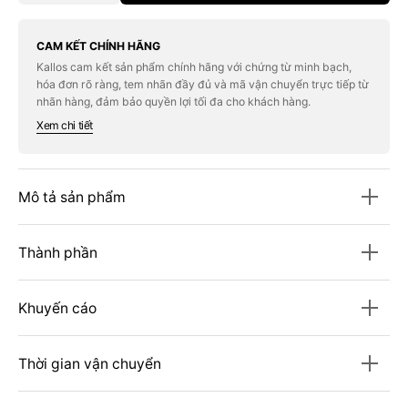
quantity
quantity
for
for
Kem
Kem
Che
Che
CAM KẾT CHÍNH HÃNG
Khuyết
Khuyết
Kallos cam kết sản phẩm chính hãng với chứng từ minh bạch,
Điểm
Điểm
hóa đơn rõ ràng, tem nhãn đầy đủ và mã vận chuyển trực tiếp từ
MAC
MAC
Pro
Pro
nhãn hàng, đảm bảo quyền lợi tối đa cho khách hàng.
Longwear
Longwear
Xem chi tiết
Concealer
Concealer
#NC30
#NC30
Mô tả sản phẩm
Thành phần
Khuyến cáo
Thời gian vận chuyển