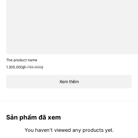
The product name
Sale
Regular
1.305.000₫
1.785.000₫
price
price
Xem thêm
Sản phẩm đã xem
You haven't viewed any products yet.