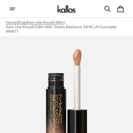
Skip to
content
Cart
/
/
/
Home
Shop
Kem che khuyết điểm
Kem Che Khuyết Điểm MAC Studio Radiance 24HR Lift Concealer
#NW11
Open
featured
media
in
gallery
view