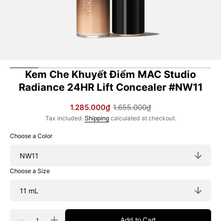
Kem Che Khuyết Điểm MAC Studio
Radiance 24HR Lift Concealer #NW11
1.285.000₫
1.655.000₫
Sale
Regular
Tax included.
Shipping
calculated at checkout.
price
price
Choose a Color
Choose a Size
Quantity
Add to Cart