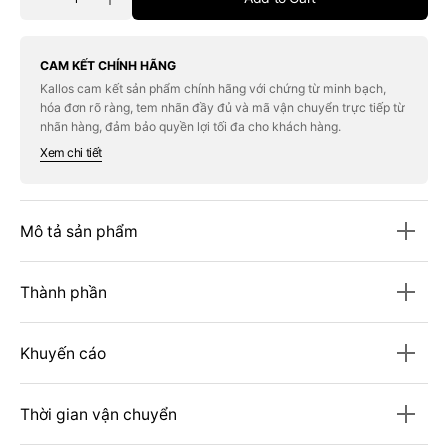
Decrease
Increase
quantity
quantity
for
for
Kem
Kem
Che
Che
CAM KẾT CHÍNH HÃNG
Khuyết
Khuyết
Kallos cam kết sản phẩm chính hãng với chứng từ minh bạch,
Điểm
Điểm
hóa đơn rõ ràng, tem nhãn đầy đủ và mã vận chuyển trực tiếp từ
MAC
MAC
Studio
Studio
nhãn hàng, đảm bảo quyền lợi tối đa cho khách hàng.
Radiance
Radiance
Xem chi tiết
24HR
24HR
Lift
Lift
Concealer
Concealer
#NW11
#NW11
Mô tả sản phẩm
Thành phần
Khuyến cáo
Thời gian vận chuyển