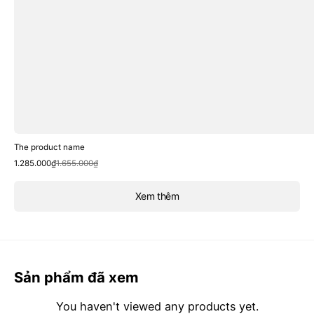
The product name
Sale
Regular
1.285.000₫
1.655.000₫
price
price
Xem thêm
Sản phẩm đã xem
You haven't viewed any products yet.