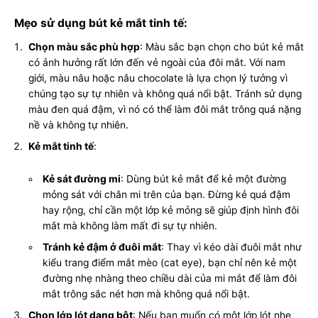
Mẹo sử dụng bút kẻ mắt tinh tế:
Chọn màu sắc phù hợp
: Màu sắc bạn chọn cho bút kẻ mắt
có ảnh hưởng rất lớn đến vẻ ngoài của đôi mắt. Với nam
giới, màu nâu hoặc nâu chocolate là lựa chọn lý tưởng vì
chúng tạo sự tự nhiên và không quá nổi bật. Tránh sử dụng
màu đen quá đậm, vì nó có thể làm đôi mắt trông quá nặng
nề và không tự nhiên.
Kẻ mắt tinh tế
:
Kẻ sát đường mi
: Dùng bút kẻ mắt để kẻ một đường
mỏng sát với chân mi trên của bạn. Đừng kẻ quá đậm
hay rộng, chỉ cần một lớp kẻ mỏng sẽ giúp định hình đôi
mắt mà không làm mất đi sự tự nhiên.
Tránh kẻ đậm ở đuôi mắt
: Thay vì kéo dài đuôi mắt như
kiểu trang điểm mắt mèo (cat eye), bạn chỉ nên kẻ một
đường nhẹ nhàng theo chiều dài của mi mắt để làm đôi
mắt trông sắc nét hơn mà không quá nổi bật.
Chọn lớp lót dạng bột
: Nếu bạn muốn có một lớp lót nhẹ