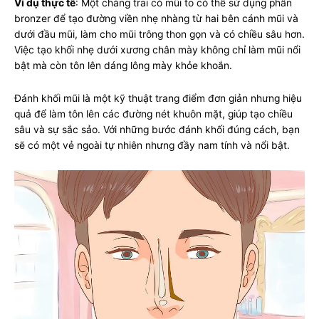
Ví dụ thực tế
: Một chàng trai có mũi to có thể sử dụng phấn
bronzer để tạo đường viền nhẹ nhàng từ hai bên cánh mũi và
dưới đầu mũi, làm cho mũi trông thon gọn và có chiều sâu hơn.
Việc tạo khối nhẹ dưới xương chân mày không chỉ làm mũi nổi
bật mà còn tôn lên dáng lông mày khỏe khoắn.
Đánh khối mũi là một kỹ thuật trang điểm đơn giản nhưng hiệu
quả để làm tôn lên các đường nét khuôn mặt, giúp tạo chiều
sâu và sự sắc sảo. Với những bước đánh khối đúng cách, bạn
sẽ có một vẻ ngoài tự nhiên nhưng đầy nam tính và nổi bật.