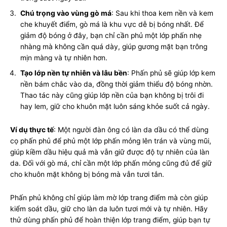
Chú trọng vào vùng gò má
: Sau khi thoa kem nền và kem
che khuyết điểm, gò má là khu vực dễ bị bóng nhất. Để
giảm độ bóng ở đây, bạn chỉ cần phủ một lớp phấn nhẹ
nhàng mà không cần quá dày, giúp gương mặt bạn trông
mịn màng và tự nhiên hơn.
Tạo lớp nền tự nhiên và lâu bền
: Phấn phủ sẽ giúp lớp kem
nền bám chắc vào da, đồng thời giảm thiểu độ bóng nhờn.
Thao tác này cũng giúp lớp nền của bạn không bị trôi đi
hay lem, giữ cho khuôn mặt luôn sáng khỏe suốt cả ngày.
Ví dụ thực tế
: Một người đàn ông có làn da dầu có thể dùng
cọ phấn phủ để phủ một lớp phấn mỏng lên trán và vùng mũi,
giúp kiềm dầu hiệu quả mà vẫn giữ được độ tự nhiên của làn
da. Đối với gò má, chỉ cần một lớp phấn mỏng cũng đủ để giữ
cho khuôn mặt không bị bóng mà vẫn tươi tắn.
Phấn phủ không chỉ giúp làm mờ lớp trang điểm mà còn giúp
kiểm soát dầu, giữ cho làn da luôn tươi mới và tự nhiên. Hãy
thử dùng phấn phủ để hoàn thiện lớp trang điểm, giúp bạn tự