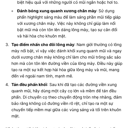
biệt hiệu quả với những người có mũi ngắn hoặc hơi to.
Đánh bóng xung quanh xương chân mày
: Sử dụng
phấn highlight sáng màu để làm sáng phần mũi tiếp giáp
với xương chân mày. Việc này không chỉ giúp làm nổi
bật mũi mà còn tôn lên dáng lông mày, tạo sự cân đối
và hài hòa cho khuôn mặt.
Tạo điểm nhấn cho đôi lông mày
: Nam giới thường có lông
mày nổi bật, vì vậy việc đánh khối xung quanh mũi và ngay
dưới xương chân mày không chỉ làm cho mũi trông sắc sảo
hơn mà còn tôn lên đường viền của lông mày. Điều này giúp
tạo ra một sự kết hợp hài hòa giữa lông mày và mũi, mang
đến vẻ ngoài nam tính, mạnh mẽ.
Tán đều phấn khối
: Sau khi đã tạo các đường viền xung
quanh mũi, hãy dùng một cây cọ lớn và mềm để tán đều
phấn. Di chuyển cọ theo chuyển động tròn nhẹ nhàng, đảm
bảo rằng không có đường viền rõ rệt, chỉ tạo ra một sự
chuyển tiếp mềm mại giữa các vùng sáng và tối trên khuôn
mặt.