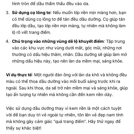
hình tròn để dầu thẩm thấu đều vào da.
Sử dụng cọ lông tơ
: Nếu muốn lớp nền mịn màng hơn, bạn
có thể dùng cọ lông tơ để tán đều dầu dưỡng. Cọ giúp tán
đều lớp dầu, tạo lớp nền mịn màng, tự nhiên mà không làm
lộ rõ vết trang điểm.
Chú trọng vào những vùng dễ lộ khuyết điểm
: Tập trung
vào các khu vực như vùng dưới mắt, góc mũi, những nơi
thường có dấu hiệu thâm, nhăn. Dầu dưỡng sẽ giúp làm mờ
những dấu hiệu này, tạo nên làn da mềm mại, sáng khỏe.
Ví dụ thực tế
: Một người đàn ông với làn da khô và không đều
màu có thể thoa dầu dưỡng vào mỗi buổi sáng trước khi ra
ngoài. Sau khi thoa, da sẽ trở nên mềm mại và sáng khỏe, giúp
tạo ấn tượng tự nhiên mà không cần đến kem nền dày.
Việc sử dụng dầu dưỡng thay vì kem nền là một cách tuyệt
vời để bạn duy trì vẻ ngoài tự nhiên, tôn lên vẻ đẹp nam tính
mà không gây cảm giác “quá trang điểm”. Hãy thử ngay để
thấy sự khác biệt!