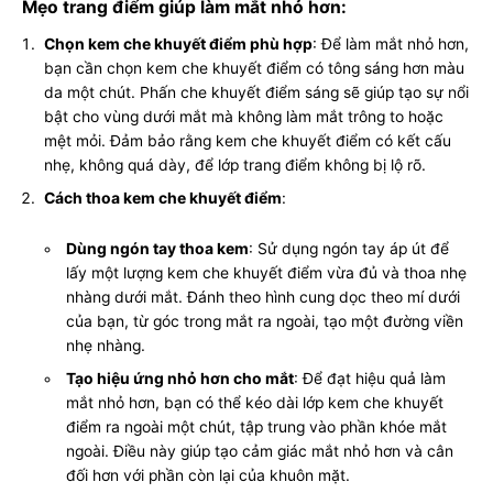
Mẹo trang điểm giúp làm mắt nhỏ hơn:
Chọn kem che khuyết điểm phù hợp
: Để làm mắt nhỏ hơn,
bạn cần chọn kem che khuyết điểm có tông sáng hơn màu
da một chút. Phấn che khuyết điểm sáng sẽ giúp tạo sự nổi
bật cho vùng dưới mắt mà không làm mắt trông to hoặc
mệt mỏi. Đảm bảo rằng kem che khuyết điểm có kết cấu
nhẹ, không quá dày, để lớp trang điểm không bị lộ rõ.
Cách thoa kem che khuyết điểm
:
Dùng ngón tay thoa kem
: Sử dụng ngón tay áp út để
lấy một lượng kem che khuyết điểm vừa đủ và thoa nhẹ
nhàng dưới mắt. Đánh theo hình cung dọc theo mí dưới
của bạn, từ góc trong mắt ra ngoài, tạo một đường viền
nhẹ nhàng.
Tạo hiệu ứng nhỏ hơn cho mắt
: Để đạt hiệu quả làm
mắt nhỏ hơn, bạn có thể kéo dài lớp kem che khuyết
điểm ra ngoài một chút, tập trung vào phần khóe mắt
ngoài. Điều này giúp tạo cảm giác mắt nhỏ hơn và cân
đối hơn với phần còn lại của khuôn mặt.