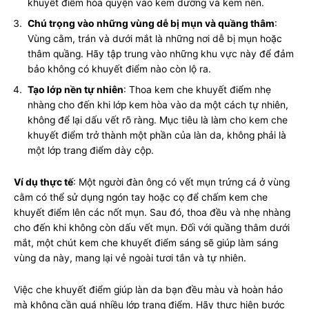
khuyết điểm hòa quyện vào kem dưỡng và kem nền.
Chú trọng vào những vùng dễ bị mụn và quầng thâm
:
Vùng cằm, trán và dưới mắt là những nơi dễ bị mụn hoặc
thâm quầng. Hãy tập trung vào những khu vực này để đảm
bảo không có khuyết điểm nào còn lộ ra.
Tạo lớp nền tự nhiên
: Thoa kem che khuyết điểm nhẹ
nhàng cho đến khi lớp kem hòa vào da một cách tự nhiên,
không để lại dấu vết rõ ràng. Mục tiêu là làm cho kem che
khuyết điểm trở thành một phần của làn da, không phải là
một lớp trang điểm dày cộp.
Ví dụ thực tế
: Một người đàn ông có vết mụn trứng cá ở vùng
cằm có thể sử dụng ngón tay hoặc cọ để chấm kem che
khuyết điểm lên các nốt mụn. Sau đó, thoa đều và nhẹ nhàng
cho đến khi không còn dấu vết mụn. Đối với quầng thâm dưới
mắt, một chút kem che khuyết điểm sáng sẽ giúp làm sáng
vùng da này, mang lại vẻ ngoài tươi tắn và tự nhiên.
Việc che khuyết điểm giúp làn da bạn đều màu và hoàn hảo
mà không cần quá nhiều lớp trang điểm. Hãy thực hiện bước