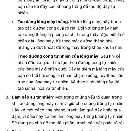
bạn. Đây là nơi lông mày thường mỏng hoặc thưa, vì vậy
bạn cần kẻ đầy các khoảng trống để tạo độ dày tự
nhiên.
Tạo dáng lông mày thẳng
: Khi kẻ lông mày, hãy tránh
tạo các đường cong quá rõ rệt. Đối với lông mày nam,
tạo dáng thẳng là phong cách thường thấy, đặc biệt là ở
phần đầu lông mày. Kẻ theo một đường thẳng nhẹ
nhàng và dứt khoát để lông mày trông khỏe khoắn hơn.
Theo đường cong tự nhiên của lông mày
: Sau khi kẻ
phần đầu và giữa, tiếp tục theo đường cong tự nhiên
của lông mày ở phần cuối. Đây là điểm mà lông mày của
bạn có thể hơi cong lên hoặc chạm xuống, tùy theo cấu
trúc của lông mày tự nhiên. Kẻ theo hình dáng này để
tạo sự hài hòa và tự nhiên.
Đảm bảo sự tự nhiên
: Một trong những yếu tố quan trọng
khi tạo dáng lông mày nam là giữ cho chúng trông tự nhiên.
Hãy kẻ một cách nhẹ nhàng, tránh làm quá dày hoặc quá
đậm, vì điều này có thể làm lông mày trông không tự nhiên.
Sử dụng cọ nhỏ để tán đều phấn, tránh các vệt phấn rõ rệt.