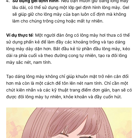
Sử dụng gel định hình
: Nếu bạn muốn giữ dáng lông mày
lâu dài, có thể sử dụng một lớp gel định hình lông mày. Gel
sẽ giúp giữ cho lông mày của bạn luôn cố định mà không
làm cho chúng trông cứng hoặc mất tự nhiên.
Ví dụ thực tế
: Một người đàn ông có lông mày hơi thưa có thể
sử dụng phấn kẻ để làm đầy các khoảng trống và tạo dáng
lông mày dày dặn hơn. Bắt đầu kẻ từ phần đầu lông mày, kéo
dài ra phía cuối và theo đường cong tự nhiên, tạo ra đôi lông
mày sắc nét, nam tính.
Tạo dáng lông mày không chỉ giúp khuôn mặt trở nên cân đối
hơn mà còn là một cách để tôn lên nét nam tính. Chỉ cần một
chút kiên nhẫn và các kỹ thuật trang điểm đơn giản, bạn sẽ có
được đôi lông mày tự nhiên, khỏe khoắn và đầy cuốn hút.