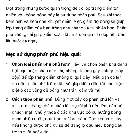
Một trong những bước quan trọng để có lớp trang điểm tự
nhiên và không bóng bẩy là sử dụng phấn phủ. Sau khi thoa
kem nền và kem che khuyết điểm, việc giảm độ bóng sẽ giúp
lớp trang điểm của bạn trông nhẹ nhàng và tự nhiên hơn. Phấn
phủ không chỉ giúp kiểm soát dầu mà còn giữ cho lớp nền bền
lâu suốt cả ngày.
Mẹo sử dụng phấn phủ hiệu quả:
Chọn loại phấn phủ phù hợp
: Hãy lựa chọn phấn phủ dạng
bột mịn hoặc phấn nén nhẹ nhàng, không gây cakey (dày
cộp) để lớp trang điểm không bị quá dày. Nếu bạn có làn
da dầu, phấn phủ kiềm dầu sẽ giúp kiềm dầu tốt hơn, đặc
biệt ở các vùng dễ bóng như trán, cằm và mũi.
Cách thoa phấn phủ
: Dùng một cây cọ phấn phủ lớn và
mịn, nhẹ nhàng chấm phấn lên cọ rồi phủ đều lên toàn bộ
khuôn mặt. Chú ý thoa ở các khu vực có xu hướng bóng
nhờn nhiều nhất, như trán, mũi và cằm. Các khu vực này
nếu không được phủ kỹ sẽ dễ dàng lộ dấu hiệu bóng dầu
trong suốt ngày dài.