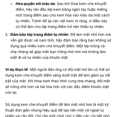
Hòa quyện với màu da
: Sau khi thoa kem che khuyết
điểm, hãy tán đều lớp kem bằng ngón tay hoặc miếng
mút trang điểm sao cho kem hòa vào màu da một cách
tự nhiên. Tránh để lại các vệt kem rõ ràng, vì điều này
có thể làm cho lớp trang điểm trở nên thiếu tự nhiên.
Đảm bảo lớp trang điểm tự nhiên
: Để làm mắt nhỏ hơn mà
vẫn giữ được vẻ nam tính, hãy đảm bảo rằng bạn không sử
dụng quá nhiều kem che khuyết điểm. Một lớp mỏng và
nhẹ nhàng sẽ giúp mắt bạn trông nhỏ hơn mà không làm
mất đi vẻ tự nhiên của khuôn mặt.
Ví dụ thực tế
: Một người đàn ông có đôi mắt hơi lớn có thể sử
dụng kem che khuyết điểm sáng dưới mắt để làm giảm sự nổi
bật của mắt. Khi thoa kem theo hình cung nhẹ nhàng, đôi mắt
sẽ trông nhỏ hơn và hài hòa hơn với các đặc điểm khuôn mặt
còn lại.
Sử dụng kem che khuyết điểm để làm mắt nhỏ hơn là một kỹ
thuật đơn giản nhưng hiệu quả để tạo nên một vẻ ngoài tự
nhiên và cân đối. Chỉ cần một chút chú ý đến các chi tiết nhỏ,