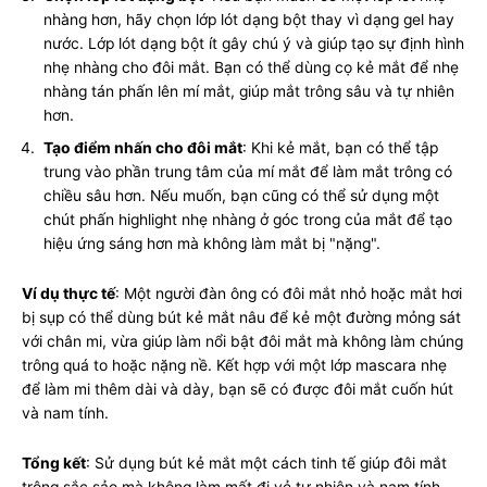
nhàng hơn, hãy chọn lớp lót dạng bột thay vì dạng gel hay
nước. Lớp lót dạng bột ít gây chú ý và giúp tạo sự định hình
nhẹ nhàng cho đôi mắt. Bạn có thể dùng cọ kẻ mắt để nhẹ
nhàng tán phấn lên mí mắt, giúp mắt trông sâu và tự nhiên
hơn.
Tạo điểm nhấn cho đôi mắt
: Khi kẻ mắt, bạn có thể tập
trung vào phần trung tâm của mí mắt để làm mắt trông có
chiều sâu hơn. Nếu muốn, bạn cũng có thể sử dụng một
chút phấn highlight nhẹ nhàng ở góc trong của mắt để tạo
hiệu ứng sáng hơn mà không làm mắt bị "nặng".
Ví dụ thực tế
: Một người đàn ông có đôi mắt nhỏ hoặc mắt hơi
bị sụp có thể dùng bút kẻ mắt nâu để kẻ một đường mỏng sát
với chân mi, vừa giúp làm nổi bật đôi mắt mà không làm chúng
trông quá to hoặc nặng nề. Kết hợp với một lớp mascara nhẹ
để làm mi thêm dài và dày, bạn sẽ có được đôi mắt cuốn hút
và nam tính.
Tổng kết
: Sử dụng bút kẻ mắt một cách tinh tế giúp đôi mắt