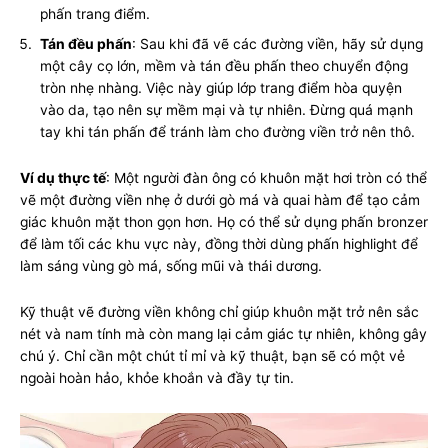
phấn trang điểm.
Tán đều phấn
: Sau khi đã vẽ các đường viền, hãy sử dụng
một cây cọ lớn, mềm và tán đều phấn theo chuyển động
tròn nhẹ nhàng. Việc này giúp lớp trang điểm hòa quyện
vào da, tạo nên sự mềm mại và tự nhiên. Đừng quá mạnh
tay khi tán phấn để tránh làm cho đường viền trở nên thô.
Ví dụ thực tế
: Một người đàn ông có khuôn mặt hơi tròn có thể
vẽ một đường viền nhẹ ở dưới gò má và quai hàm để tạo cảm
giác khuôn mặt thon gọn hơn. Họ có thể sử dụng phấn bronzer
để làm tối các khu vực này, đồng thời dùng phấn highlight để
làm sáng vùng gò má, sống mũi và thái dương.
Kỹ thuật vẽ đường viền không chỉ giúp khuôn mặt trở nên sắc
nét và nam tính mà còn mang lại cảm giác tự nhiên, không gây
chú ý. Chỉ cần một chút tỉ mỉ và kỹ thuật, bạn sẽ có một vẻ
ngoài hoàn hảo, khỏe khoắn và đầy tự tin.