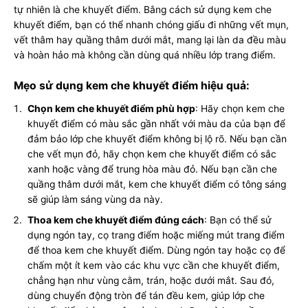
tự nhiên là che khuyết điểm. Bằng cách sử dụng kem che
khuyết điểm, bạn có thể nhanh chóng giấu đi những vết mụn,
vết thâm hay quầng thâm dưới mắt, mang lại làn da đều màu
và hoàn hảo mà không cần dùng quá nhiều lớp trang điểm.
Mẹo sử dụng kem che khuyết điểm hiệu quả:
Chọn kem che khuyết điểm phù hợp
: Hãy chọn kem che
khuyết điểm có màu sắc gần nhất với màu da của bạn để
đảm bảo lớp che khuyết điểm không bị lộ rõ. Nếu bạn cần
che vết mụn đỏ, hãy chọn kem che khuyết điểm có sắc
xanh hoặc vàng để trung hòa màu đỏ. Nếu bạn cần che
quầng thâm dưới mắt, kem che khuyết điểm có tông sáng
sẽ giúp làm sáng vùng da này.
Thoa kem che khuyết điểm đúng cách
: Bạn có thể sử
dụng ngón tay, cọ trang điểm hoặc miếng mút trang điểm
để thoa kem che khuyết điểm. Dùng ngón tay hoặc cọ để
chấm một ít kem vào các khu vực cần che khuyết điểm,
chẳng hạn như vùng cằm, trán, hoặc dưới mắt. Sau đó,
dùng chuyển động tròn để tán đều kem, giúp lớp che