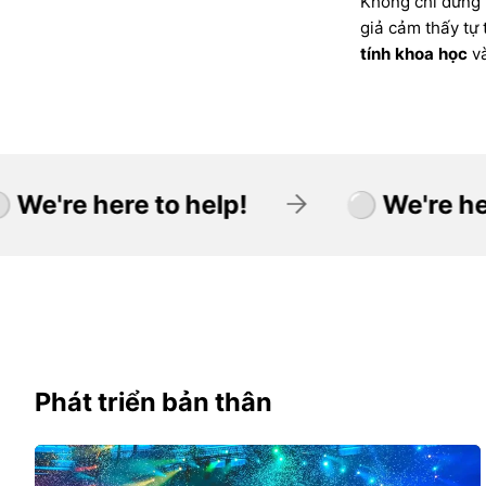
Không chỉ dừng l
giả cảm thấy tự 
tính khoa học
v
elp!
⚪ We're here to help!
Phát triển bản thân