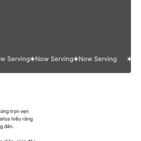
rving
Now Serving
Now Serving
Now Se
 ứng trọn vẹn
allos hiểu rằng
ng đắn.