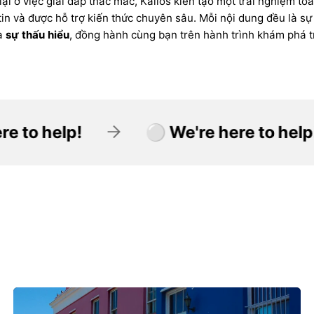
ại ở việc giải đáp thắc mắc, Kallos kiến tạo một trải nghiệm to
tin và được hỗ trợ kiến thức chuyên sâu. Mỗi nội dung đều là sự
à
sự thấu hiểu
, đồng hành cùng bạn trên hành trình khám phá tr
⚪ We're here to help!
⚪ We're