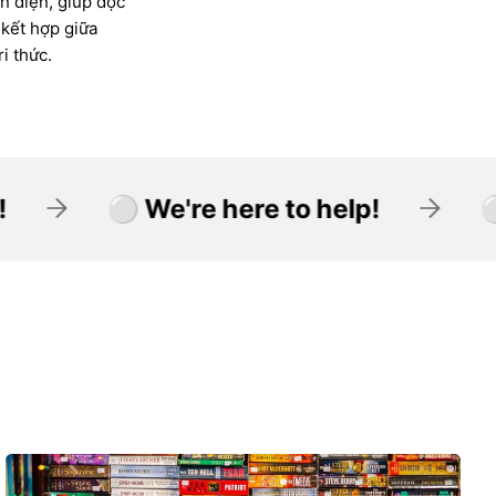
àn diện, giúp độc
 kết hợp giữa
i thức.
 here to help!
⚪ We're here to h