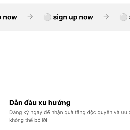
 sign up now
⚪ sign up now
Dẫn đầu xu hướng
Đăng ký ngay để nhận quà tặng độc quyền và ưu 
không thể bỏ lỡ!