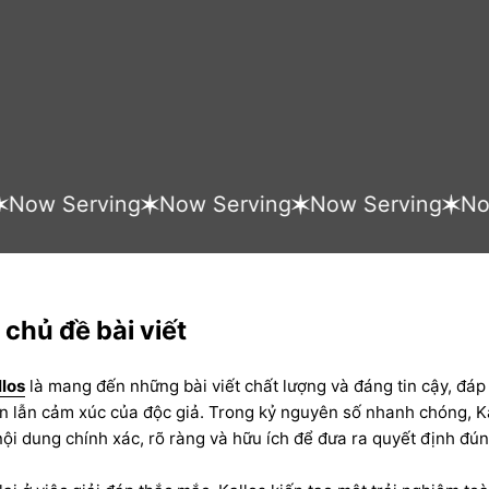
w Serving
Now Serving
Now Serving
Now Se
chủ đề bài viết
llos
là mang đến những bài viết chất lượng và đáng tin cậy, đáp
in lẫn cảm xúc của độc giả. Trong kỷ nguyên số nhanh chóng, K
ội dung chính xác, rõ ràng và hữu ích để đưa ra quyết định đú