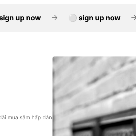
⚪ sign up now
⚪ sign up
đãi mua sắm hấp dẫn