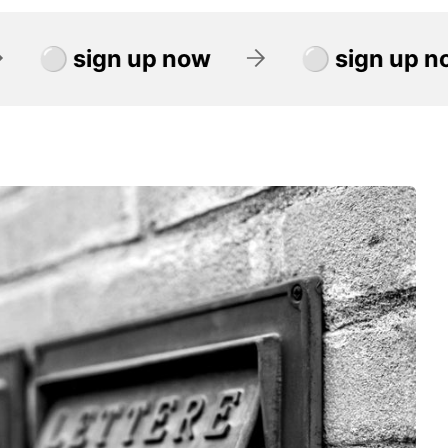
 now
⚪ sign up now
⚪ si