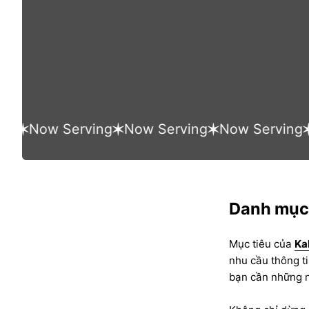
Now Serving
Now Serving
Now Serving
No
Danh mục 
Mục tiêu của
Ka
nhu cầu thông t
bạn cần những n