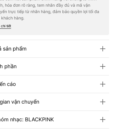
tobook
Photobook
h, hóa đơn rõ ràng, tem nhãn đầy đủ và mã vận
cial
Special
yển trực tiếp từ nhãn hàng, đảm bảo quyền lợi tối đa
ion
Edition
 khách hàng.
chi tiết
ả sản phẩm
h phần
ến cáo
 gian vận chuyển
hóm nhạc: BLACKPINK