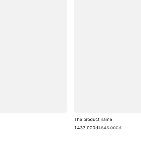
The product name
Sale
Regular
1.433.000₫
1.545.000₫
price
price