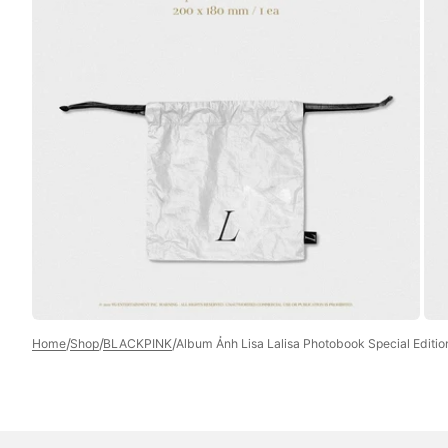
Open
media
7
in
gallery
view
/
/
/
Home
Shop
BLACKPINK
Album Ảnh Lisa Lalisa Photobook Special Editio