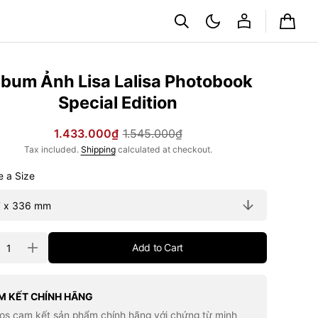
Cart
lbum Ảnh Lisa Lalisa Photobook
Special Edition
1.433.000₫
1.545.000₫
Sale
Regular
Tax included.
Shipping
calculated at checkout.
price
price
Choose a Size
ty
Add to Cart
rease
Increase
tity
quantity
for
um
Album
Ảnh
M KẾT CHÍNH HÃNG
a
Lisa
los cam kết sản phẩm chính hãng với chứng từ minh
sa
Lalisa