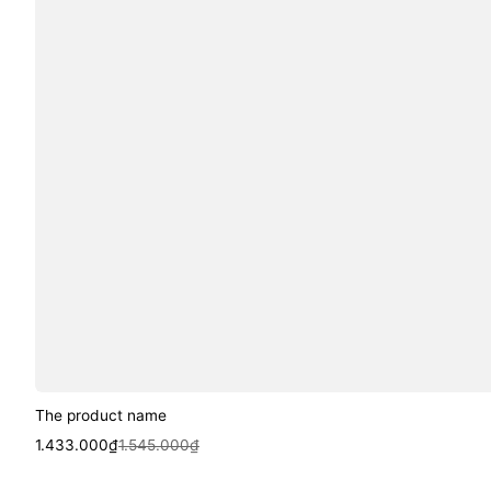
The product name
Sale
Regular
1.433.000₫
1.545.000₫
price
price