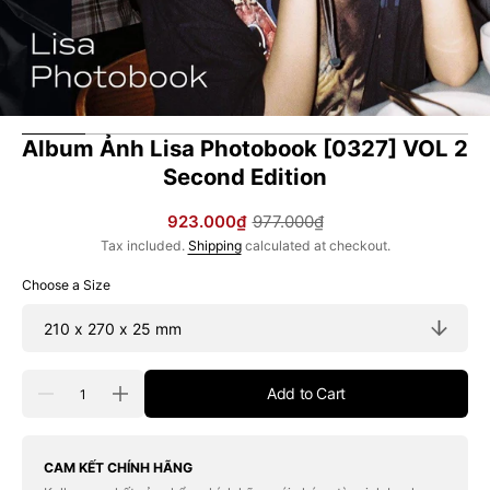
Album Ảnh Lisa Photobook [0327] VOL 2
Second Edition
923.000₫
977.000₫
Sale
Regular
Tax included.
Shipping
calculated at checkout.
price
price
Choose a Size
Quantity
Add to Cart
Decrease
Increase
quantity
quantity
for
for
Album
Album
Ảnh
Ảnh
CAM KẾT CHÍNH HÃNG
Lisa
Lisa