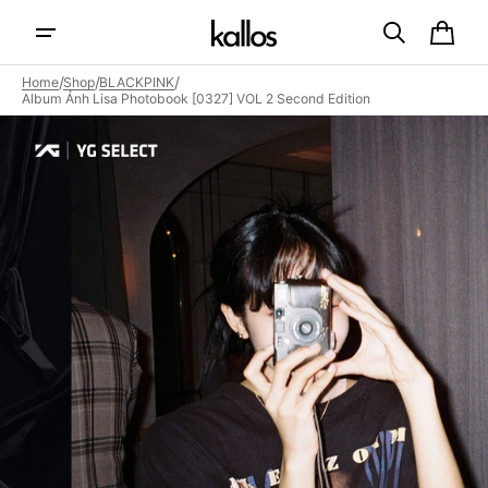
Skip to
content
Cart
/
/
/
Home
Shop
BLACKPINK
Album Ảnh Lisa Photobook [0327] VOL 2 Second Edition
Open
featured
media
in
gallery
view