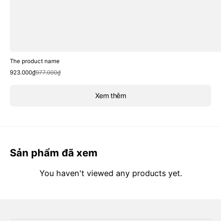
The product name
Sale
Regular
923.000₫
977.000₫
price
price
Xem thêm
Sản phẩm đã xem
You haven't viewed any products yet.