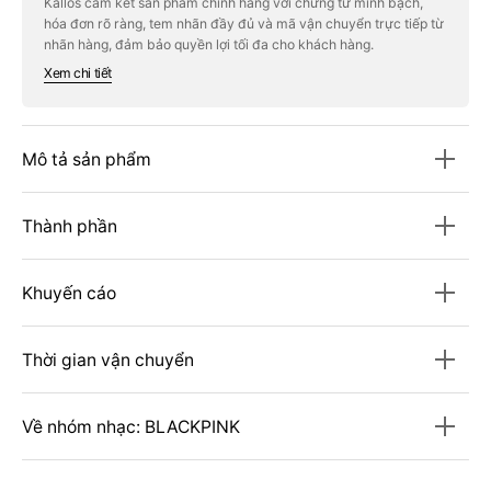
Kallos cam kết sản phẩm chính hãng với chứng từ minh bạch,
Photobook
Photobook
hóa đơn rõ ràng, tem nhãn đầy đủ và mã vận chuyển trực tiếp từ
[0327]
[0327]
VOL
VOL
nhãn hàng, đảm bảo quyền lợi tối đa cho khách hàng.
2
2
Xem chi tiết
Second
Second
Edition
Edition
Mô tả sản phẩm
Thành phần
Khuyến cáo
Thời gian vận chuyển
Về nhóm nhạc: BLACKPINK