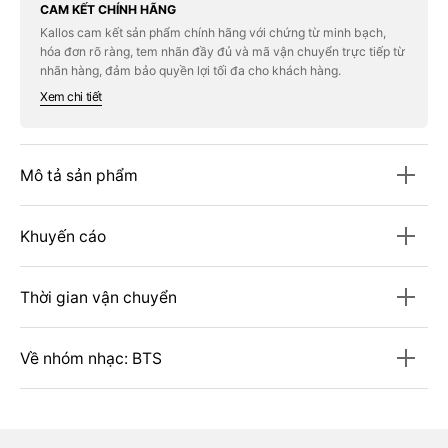
BTS
BTS
CAM KẾT CHÍNH HÃNG
H.O.S.
H.O.S.
Kallos cam kết sản phẩm chính hãng với chứng từ minh bạch,
S/S
S/S
hóa đơn rõ ràng, tem nhãn đầy đủ và mã vận chuyển trực tiếp từ
T-
T-
Shirt
Shirt
nhãn hàng, đảm bảo quyền lợi tối đa cho khách hàng.
#Black
#Black
Xem chi tiết
Mô tả sản phẩm
Khuyến cáo
Thời gian vận chuyển
Về nhóm nhạc: BTS