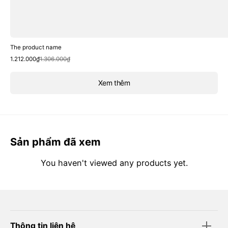
The product name
Sale
Regular
1.212.000₫
1.306.000₫
price
price
Xem thêm
Sản phẩm đã xem
You haven't viewed any products yet.
Thông tin liên hệ