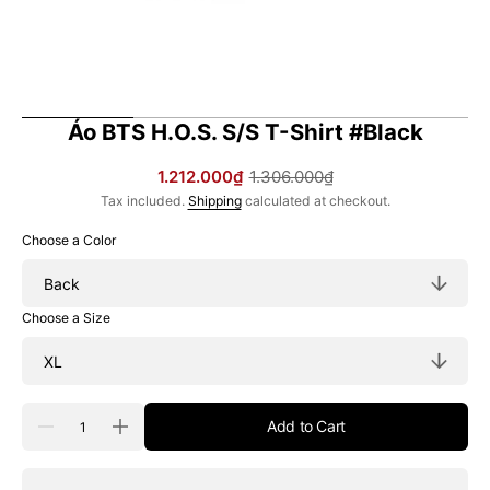
Áo BTS H.O.S. S/S T-Shirt #Black
1.212.000₫
1.306.000₫
Sale
Regular
Tax included.
Shipping
calculated at checkout.
price
price
Choose a Color
Choose a Size
Quantity
Add to Cart
Decrease
Increase
quantity
quantity
for
for
Áo
Áo