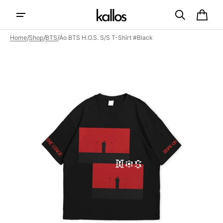
Skip to
content
Cart
/
/
/
Home
Shop
BTS
Áo BTS H.O.S. S/S T-Shirt #Black
Open
featured
media
in
gallery
view