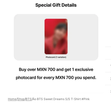
Open
media
5
in
gallery
view
/
/
/
Home
Shop
BTS
Áo BTS Sweet Dreams S/S T-Shirt #Pink