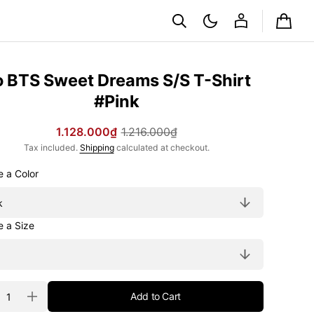
Cart
 BTS Sweet Dreams S/S T-Shirt
#Pink
1.128.000₫
1.216.000₫
Sale
Regular
Tax included.
Shipping
calculated at checkout.
price
price
Choose a Color
Choose a Size
ty
Add to Cart
rease
Increase
tity
quantity