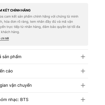
for
Áo
S
BTS
M KẾT CHÍNH HÃNG
et
Sweet
los cam kết sản phẩm chính hãng với chứng từ minh
ams
Dreams
S/S
h, hóa đơn rõ ràng, tem nhãn đầy đủ và mã vận
T-
yển trực tiếp từ nhãn hàng, đảm bảo quyền lợi tối đa
t
Shirt
nk
#Pink
 khách hàng.
chi tiết
ả sản phẩm
ến cáo
 gian vận chuyển
hóm nhạc: BTS