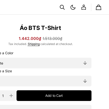
Cart
Áo BTS T-Shirt
1.442.000₫
1.513.000₫
Sale
Regular
Tax included.
Shipping
calculated at checkout.
price
price
Choose a Color
Choose a Size
ty
Add to Cart
rease
Increase
tity
quantity
for
Áo