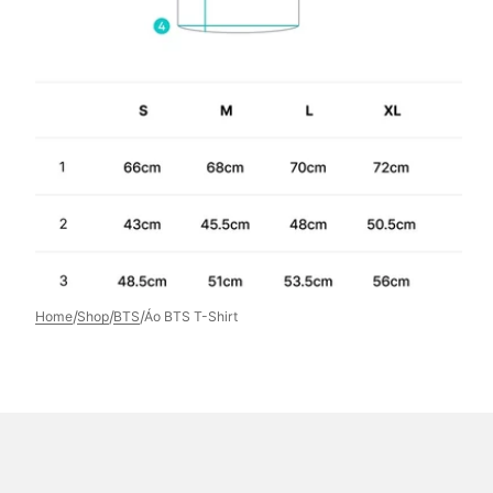
Open
media
9
in
gallery
view
/
/
/
Home
Shop
BTS
Áo BTS T-Shirt