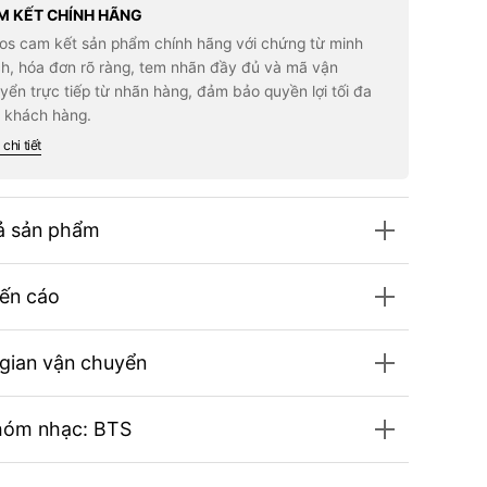
S
BTS
M KẾT CHÍNH HÃNG
T-
los cam kết sản phẩm chính hãng với chứng từ minh
t
Shirt
h, hóa đơn rõ ràng, tem nhãn đầy đủ và mã vận
yển trực tiếp từ nhãn hàng, đảm bảo quyền lợi tối đa
 khách hàng.
chi tiết
ả sản phẩm
ến cáo
 gian vận chuyển
hóm nhạc: BTS