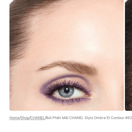
Open
media
5
in
gallery
view
/
/
/
Home
Shop
CHANEL
Bút Phấn Mắt CHANEL Stylo Ombre Et Contour #