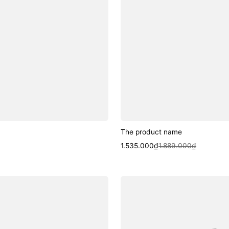
The product name
Sale
Regular
1.535.000₫
1.889.000₫
price
price