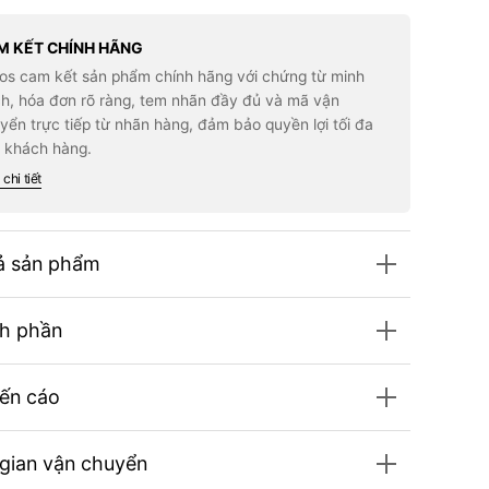
for
Bút
n
Phấn
M KẾT CHÍNH HÃNG
Mắt
los cam kết sản phẩm chính hãng với chứng từ minh
ANEL
CHANEL
lo
Stylo
h, hóa đơn rõ ràng, tem nhãn đầy đủ và mã vận
re
Ombre
yển trực tiếp từ nhãn hàng, đảm bảo quyền lợi tối đa
Et
tour
Contour
 khách hàng.
#62
ve
Mauve
chi tiết
omé
Chromé
ả sản phẩm
h phần
ến cáo
 gian vận chuyển