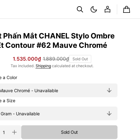
Cart
t Phấn Mắt CHANEL Stylo Ombre
Et Contour #62 Mauve Chromé
1.535.000₫
1.889.000₫
Sold Out
Sale
Regular
Tax included.
Shipping
calculated at checkout.
price
price
Choose a Color
Choose a Size
ty
Sold Out
rease
Increase
tity
quantity