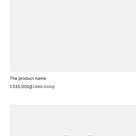
The product name
Sale
Regular
1.535.000₫
1.889.000₫
price
price