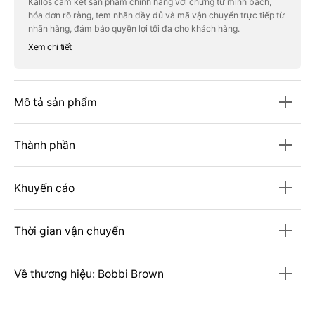
Kallos cam kết sản phẩm chính hãng với chứng từ minh bạch,
BOBBI
BOBBI
hóa đơn rõ ràng, tem nhãn đầy đủ và mã vận chuyển trực tiếp từ
BROWN
BROWN
Long
Long
nhãn hàng, đảm bảo quyền lợi tối đa cho khách hàng.
Wear
Wear
Xem chi tiết
Brow
Brow
Pencil
Pencil
#Black
#Black
Mô tả sản phẩm
Thành phần
Khuyến cáo
Thời gian vận chuyển
Về thương hiệu: Bobbi Brown