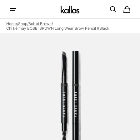
Skip to
content
Cart
/
/
/
Home
Shop
Bobbi Brown
Chì kẻ mày BOBBI BROWN Long Wear Brow Pencil #Black
Open
featured
media
in
gallery
view