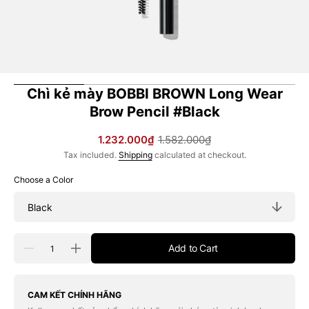
Chì kẻ mày BOBBI BROWN Long Wear
Brow Pencil #Black
1.232.000₫
1.582.000₫
Sale
Regular
Tax included.
Shipping
calculated at checkout.
price
price
Choose a Color
Quantity
Add to Cart
Decrease
Increase
quantity
quantity
for
for
Chì
Chì
kẻ
kẻ
CAM KẾT CHÍNH HÃNG
mày
mày