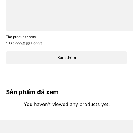
The product name
Sale
Regular
1.232.000₫
1.582.000₫
price
price
Xem thêm
Sản phẩm đã xem
You haven't viewed any products yet.