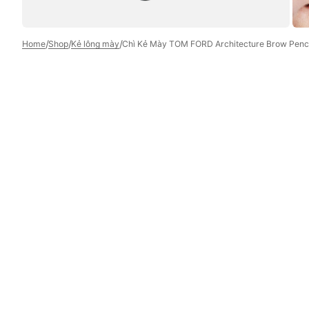
/
/
/
Home
Shop
Kẻ lông mày
Chì Kẻ Mày TOM FORD Architecture Brow Penci