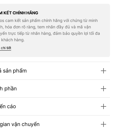
for
Chì
Kẻ
M KẾT CHÍNH HÃNG
y
Mày
los cam kết sản phẩm chính hãng với chứng từ minh
M
TOM
RD
FORD
h, hóa đơn rõ ràng, tem nhãn đầy đủ và mã vận
itecture
Architecture
yển trực tiếp từ nhãn hàng, đảm bảo quyền lợi tối đa
w
Brow
cil
Pencil
 khách hàng.
#1
nde
Blonde
chi tiết
ả sản phẩm
h phần
ến cáo
 gian vận chuyển