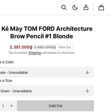
Cart
ì Kẻ Mày TOM FORD Architecture
Brow Pencil #1 Blonde
2.381.000₫
2.682.000₫
Sold Out
Sale
Regular
Tax included.
Shipping
calculated at checkout.
price
price
Choose a Color
Choose a Size
ty
Sold Out
rease
Increase
tity
quantity