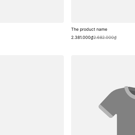
The product name
Sale
Regular
2.381.000₫
2.682.000₫
price
price