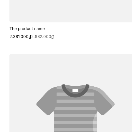
The product name
Sale
Regular
2.381.000₫
2.682.000₫
price
price