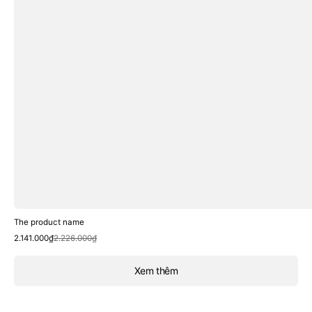
The product name
Sale
Regular
2.141.000₫
2.226.000₫
price
price
Xem thêm