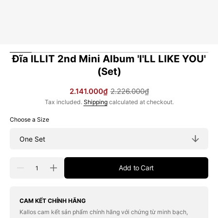
Đĩa ILLIT 2nd Mini Album 'I'LL LIKE YOU'
(Set)
2.141.000₫
2.226.000₫
Sale
Regular
Tax included.
Shipping
calculated at checkout.
price
price
Choose a Size
Quantity
Add to Cart
Decrease
Increase
quantity
quantity
for
for
Đĩa
Đĩa
ILLIT
ILLIT
CAM KẾT CHÍNH HÃNG
2nd
2nd
Kallos cam kết sản phẩm chính hãng với chứng từ minh bạch,
Mini
Mini