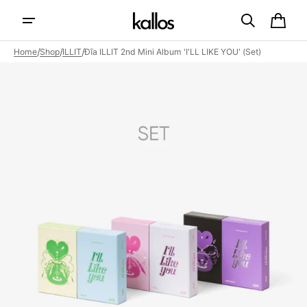
Skip to
content
Cart
/
/
/
Home
Shop
ILLIT
Đĩa ILLIT 2nd Mini Album 'I'LL LIKE YOU' (Set)
Open
featured
media
in
gallery
view