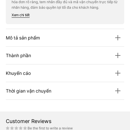
hóa đơn rõ ràng, tem nhãn đầy đủ và mã vận chuyển trực tiếp từ
Album
Album
&#39;I&#39;LL
&#39;I&#39;LL
nhãn hàng, đảm bảo quyền lợi tối đa cho khách hàng.
LIKE
LIKE
Xem chi tiết
YOU&#39;
YOU&#39;
(Set)
(Set)
Mô tả sản phẩm
Thành phần
Khuyến cáo
Thời gian vận chuyển
Customer Reviews
Be the first to write a review