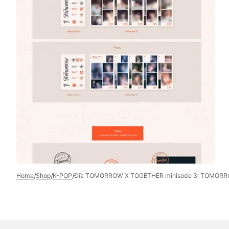
Open
media
7
in
gallery
view
/
/
/
Home
Shop
K-POP
Đĩa TOMORROW X TOGETHER minisode 3: TOMORR