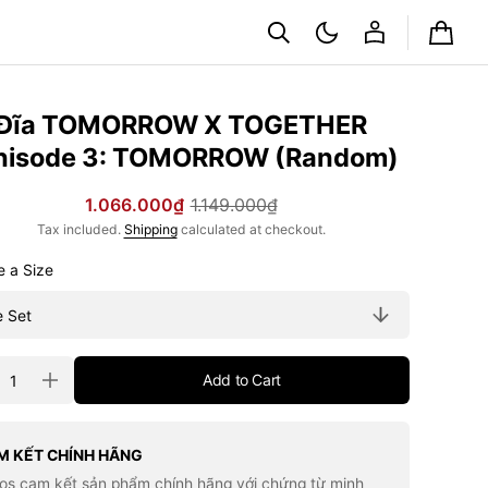
Cart
Đĩa TOMORROW X TOGETHER
nisode 3: TOMORROW (Random)
1.066.000₫
1.149.000₫
Sale
Regular
Tax included.
Shipping
calculated at checkout.
price
price
Choose a Size
ty
Add to Cart
rease
Increase
tity
quantity
for
Đĩa
MORROW
TOMORROW
M KẾT CHÍNH HÃNG
X
los cam kết sản phẩm chính hãng với chứng từ minh
GETHER
TOGETHER