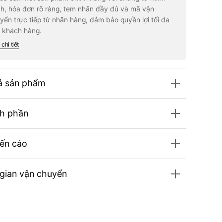
isode
minisode
h, hóa đơn rõ ràng, tem nhãn đầy đủ và mã vận
3:
yển trực tiếp từ nhãn hàng, đảm bảo quyền lợi tối đa
MORROW
TOMORROW
ndom)
(Random)
 khách hàng.
chi tiết
ả sản phẩm
h phần
ến cáo
 gian vận chuyển