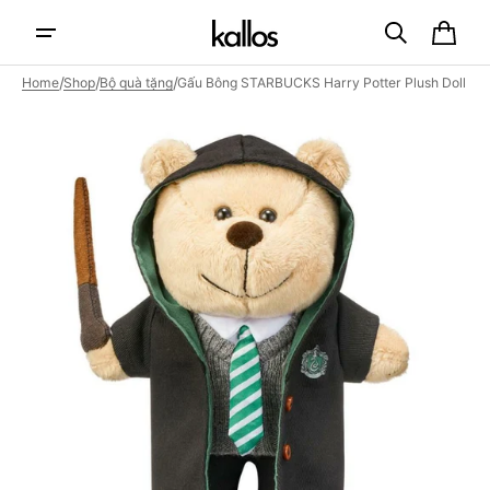
Skip to
content
Cart
/
/
/
Home
Shop
Bộ quà tặng
Gấu Bông STARBUCKS Harry Potter Plush Doll
Open
featured
media
in
gallery
view