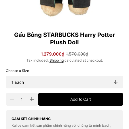
Gấu Bông STARBUCKS Harry Potter
Plush Doll
1.279.000₫
1.570.000₫
Sale
Regular
Tax included.
Shipping
calculated at checkout.
price
price
Choose a Size
Quantity
Add to Cart
Decrease
Increase
quantity
quantity
for
for
Gấu
Gấu
Bông
Bông
CAM KẾT CHÍNH HÃNG
STARBUCKS
STARBUCKS
Kallos cam kết sản phẩm chính hãng với chứng từ minh bạch,
Harry
Harry