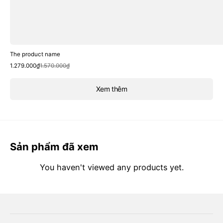
The product name
Sale
Regular
1.279.000₫
1.570.000₫
price
price
Xem thêm
Sản phẩm đã xem
You haven't viewed any products yet.