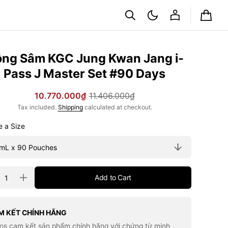
Cart
ng Sâm KGC Jung Kwan Jang i-
Pass J Master Set #90 Days
10.770.000₫
11.406.000₫
Sale
Regular
Tax included.
Shipping
calculated at checkout.
price
price
Choose a Size
ty
Add to Cart
rease
Increase
tity
quantity
for
g
Hồng
m
Sâm
M KẾT CHÍNH HÃNG
C
KGC
los cam kết sản phẩm chính hãng với chứng từ minh
g
Jung