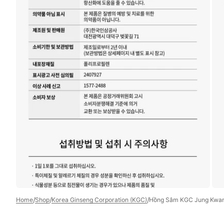
Open
media
5
in
gallery
view
/
/
/
Home
Shop
Korea Ginseng Corporation (KGC)
Hồng Sâm KGC Jung Kwan 