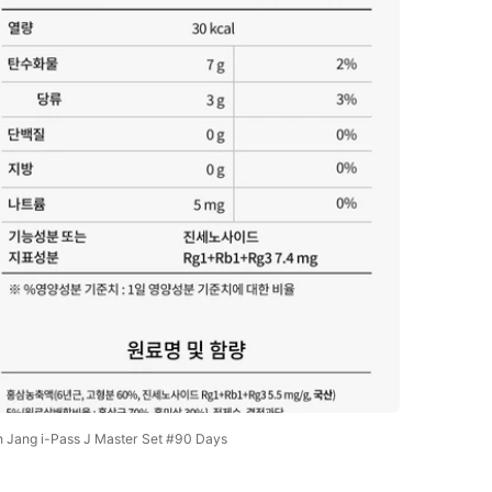
Open
media
6
in
gallery
view
Jang i-Pass J Master Set #90 Days