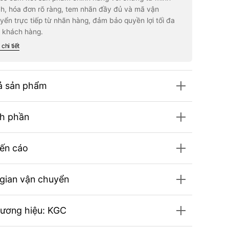
an
Kwan
h, hóa đơn rõ ràng, tem nhãn đầy đủ và mã vận
g
Jang
yển trực tiếp từ nhãn hàng, đảm bảo quyền lợi tối đa
i-
s
Pass
 khách hàng.
J
ter
Master
chi tiết
Set
#90
s
Days
ả sản phẩm
h phần
ến cáo
 gian vận chuyển
hương hiệu: KGC