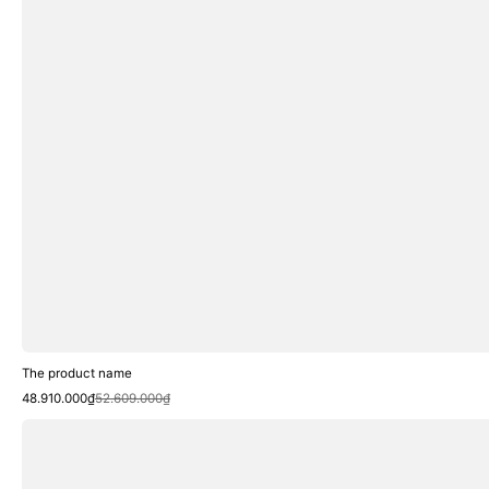
The product name
Sale
Regular
48.910.000₫
52.609.000₫
price
price