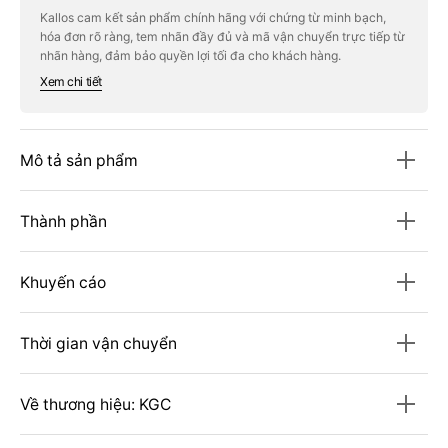
KGC
KGC
Kallos cam kết sản phẩm chính hãng với chứng từ minh bạch,
Jung
Jung
hóa đơn rõ ràng, tem nhãn đầy đủ và mã vận chuyển trực tiếp từ
Kwan
Kwan
Jang
Jang
nhãn hàng, đảm bảo quyền lợi tối đa cho khách hàng.
Korean
Korean
Xem chi tiết
Red
Red
Ginseng
Ginseng
Extract
Extract
Heaven
Heaven
#200
#200
Mô tả sản phẩm
Gram
Gram
Thành phần
Khuyến cáo
Thời gian vận chuyển
Về thương hiệu: KGC