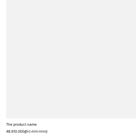
The product name
Sale
Regular
48.910.000₫
52.609.000₫