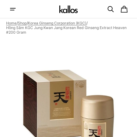
Skip to
content
Cart
/
/
/
Home
Shop
Korea Ginseng Corporation (KGC)
Hồng Sâm KGC Jung Kwan Jang Korean Red Ginseng Extract Heaven
#200 Gram
Open
featured
media
in
gallery
view