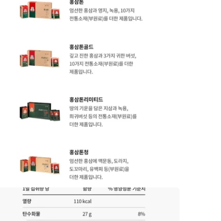
Open
media
6
in
gallery
view