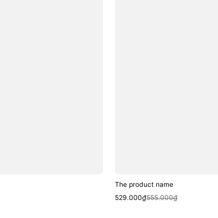
The product name
Sale
Regular
529.000₫
555.000₫
price
price