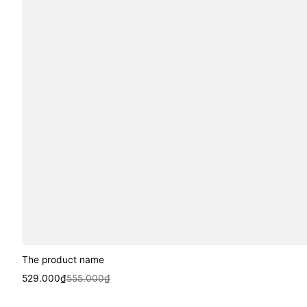
The product name
Sale
Regular
529.000₫
555.000₫
price
price