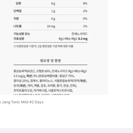
Open
media
8
in
gallery
view
Jang Tonic Mild #2 Days