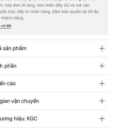
an
Kwan
h, hóa đơn rõ ràng, tem nhãn đầy đủ và mã vận
g
Jang
yển trực tiếp từ nhãn hàng, đảm bảo quyền lợi tối đa
ic
Tonic
d
Mild
 khách hàng.
#2
s
Days
chi tiết
ả sản phẩm
h phần
ến cáo
 gian vận chuyển
hương hiệu: KGC