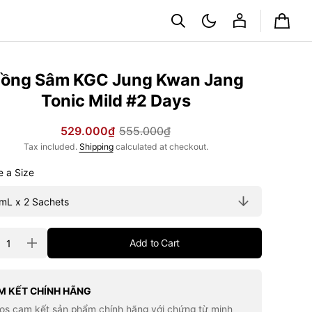
Cart
ồng Sâm KGC Jung Kwan Jang
Tonic Mild #2 Days
529.000₫
555.000₫
Sale
Regular
Tax included.
Shipping
calculated at checkout.
price
price
Choose a Size
ty
Add to Cart
rease
Increase
tity
quantity
for
g
Hồng
m
Sâm
M KẾT CHÍNH HÃNG
C
KGC
los cam kết sản phẩm chính hãng với chứng từ minh
g
Jung