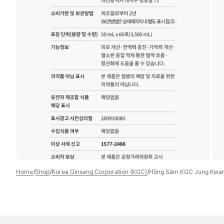
Open
media
7
in
gallery
view
/
/
/
Home
Shop
Korea Ginseng Corporation (KGC)
Hồng Sâm KGC Jung Kwan 