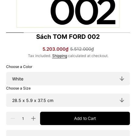
Sách TOM FORD 002
5.203.000₫
5.512.000₫
Sale
Regular
Tax included.
Shipping
calculated at checkout.
price
price
Choose a Color
Choose a Size
Quantity
Add to Cart
Decrease
Increase
quantity
quantity
for
for
Sách
Sách