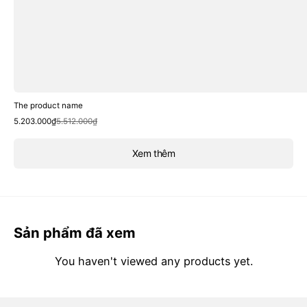
The product name
Sale
Regular
5.203.000₫
5.512.000₫
price
price
Xem thêm
Sản phẩm đã xem
You haven't viewed any products yet.