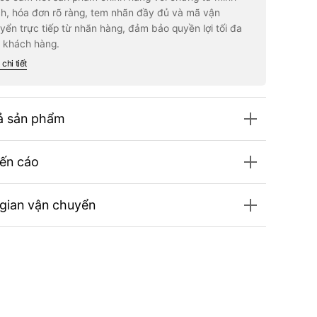
azine
Magazine
h, hóa đơn rõ ràng, tem nhãn đầy đủ và mã vận
gust
#August
yển trực tiếp từ nhãn hàng, đảm bảo quyền lợi tối đa
5
2025
-
 khách hàng.
hua
Joshua
venteen)
(Seventeen)
chi tiết
ả sản phẩm
ến cáo
 gian vận chuyển