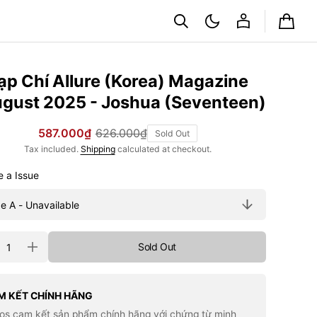
Cart
ạp Chí Allure (Korea) Magazine
gust 2025 - Joshua (Seventeen)
587.000₫
626.000₫
Sold Out
Sale
Regular
Tax included.
Shipping
calculated at checkout.
price
price
Choose a Issue
ty
Sold Out
rease
Increase
tity
quantity
for
Tạp
Chí
M KẾT CHÍNH HÃNG
re
Allure
los cam kết sản phẩm chính hãng với chứng từ minh
rea)
(Korea)