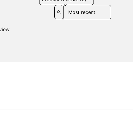
Sort reviews by
eview