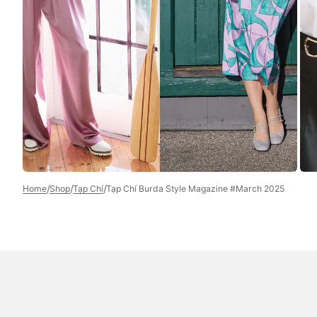
media
3
in
gallery
view
/
/
/
Home
Shop
Tạp Chí
Tạp Chí Burda Style Magazine #March 2025