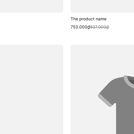
The product name
Sale
Regular
753.000₫
837.000₫
price
price