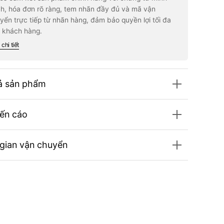
azine
Magazine
h, hóa đơn rõ ràng, tem nhãn đầy đủ và mã vận
rch
#March
yển trực tiếp từ nhãn hàng, đảm bảo quyền lợi tối đa
5
2025
 khách hàng.
chi tiết
ả sản phẩm
ến cáo
 gian vận chuyển