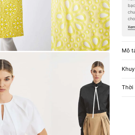
Mag
bạc
#Ma
chu
202
cho
Xem 
Mô t
Khuy
Thời
Open