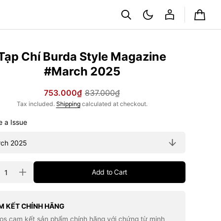
Cart
Tạp Chí Burda Style Magazine
#March 2025
753.000₫
837.000₫
Sale
Regular
Tax included.
Shipping
calculated at checkout.
price
price
Choose a Issue
ty
Add to Cart
rease
Increase
tity
quantity
for
Tạp
Chí
M KẾT CHÍNH HÃNG
da
Burda
los cam kết sản phẩm chính hãng với chứng từ minh
le
Style