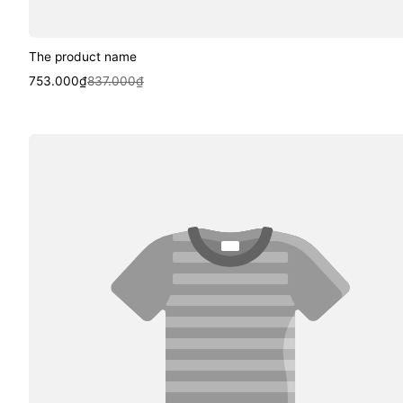
The product name
Sale
Regular
753.000₫
837.000₫
price
price