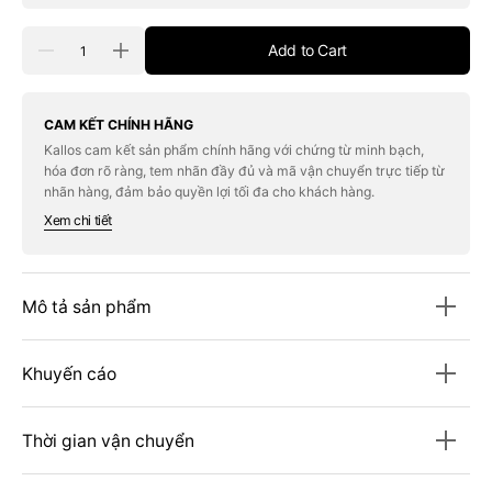
Quantity
Add to Cart
Decrease
Increase
quantity
quantity
for
for
Tạp
Tạp
Chí
Chí
CAM KẾT CHÍNH HÃNG
Discover
Discover
Kallos cam kết sản phẩm chính hãng với chứng từ minh bạch,
Magazine
Magazine
hóa đơn rõ ràng, tem nhãn đầy đủ và mã vận chuyển trực tiếp từ
#March
#March
/
/
nhãn hàng, đảm bảo quyền lợi tối đa cho khách hàng.
April
April
Xem chi tiết
2025
2025
Mô tả sản phẩm
Khuyến cáo
Thời gian vận chuyển