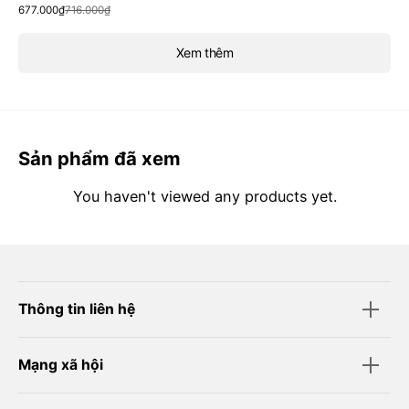
Sale
Regular
677.000₫
716.000₫
price
price
Xem thêm
Sản phẩm đã xem
You haven't viewed any products yet.
Thông tin liên hệ
Mạng xã hội