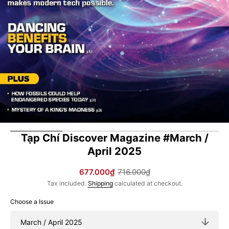
gallery
view
Tạp Chí Discover Magazine #March /
April 2025
677.000₫
716.000₫
Sale
Regular
Tax included.
Shipping
calculated at checkout.
price
price
Choose a Issue