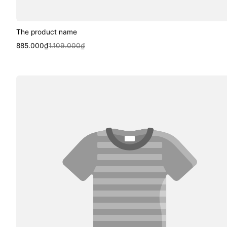
The product name
Sale
Regular
885.000₫
1.109.000₫
price
price