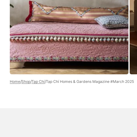
media
3
in
gallery
view
/
/
/
Home
Shop
Tạp Chí
Tạp Chí Homes & Gardens Magazine #March 2025