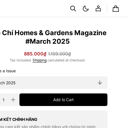
Cart
 Chí Homes & Gardens Magazine
#March 2025
885.000₫
1.109.000₫
Sale
Regular
Tax included.
Shipping
calculated at checkout.
price
price
Choose a Issue
ty
Add to Cart
rease
Increase
tity
quantity
for
Tạp
Chí
M KẾT CHÍNH HÃNG
mes
Homes
los cam kết sản phẩm chính hãng với chứng từ minh
p;
&amp;