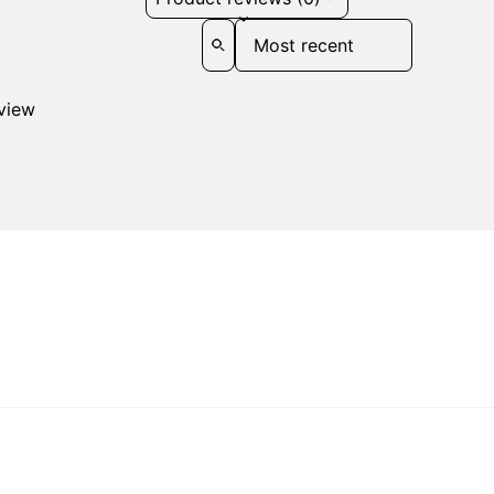
Sort reviews by
eview