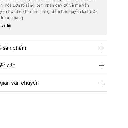
dens
Gardens
h, hóa đơn rõ ràng, tem nhãn đầy đủ và mã vận
azine
Magazine
yển trực tiếp từ nhãn hàng, đảm bảo quyền lợi tối đa
rch
#March
5
2025
 khách hàng.
chi tiết
ả sản phẩm
ến cáo
 gian vận chuyển