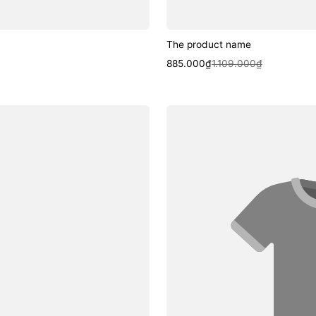
The product name
Sale
Regular
885.000₫
1.109.000₫
price
price