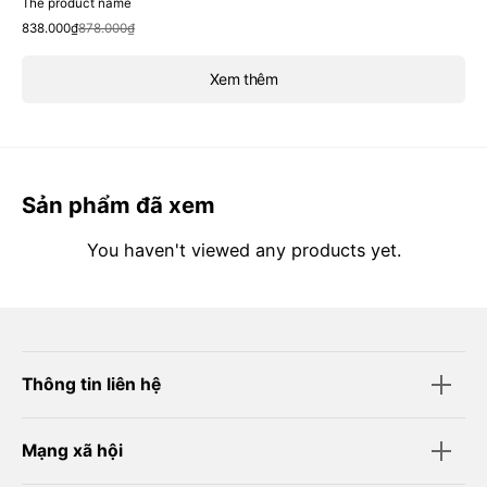
The product name
Sale
Regular
838.000₫
878.000₫
price
price
Xem thêm
Sản phẩm đã xem
You haven't viewed any products yet.
Thông tin liên hệ
Mạng xã hội