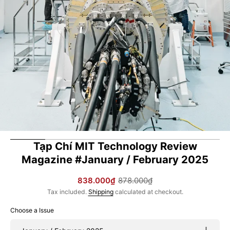
in
gallery
view
Tạp Chí MIT Technology Review
Magazine #January / February 2025
838.000₫
878.000₫
Sale
Regular
Tax included.
Shipping
calculated at checkout.
price
price
Choose a Issue