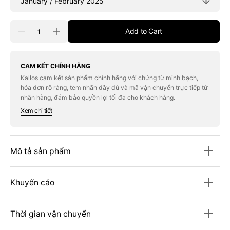
Quantity
Add to Cart
Decrease
Increase
quantity
quantity
for
for
Tạp
Tạp
Chí
Chí
CAM KẾT CHÍNH HÃNG
MIT
MIT
Kallos cam kết sản phẩm chính hãng với chứng từ minh bạch,
Technology
Technology
hóa đơn rõ ràng, tem nhãn đầy đủ và mã vận chuyển trực tiếp từ
Review
Review
Magazine
Magazine
nhãn hàng, đảm bảo quyền lợi tối đa cho khách hàng.
#January
#January
Xem chi tiết
/
/
February
February
2025
2025
Mô tả sản phẩm
Khuyến cáo
Thời gian vận chuyển