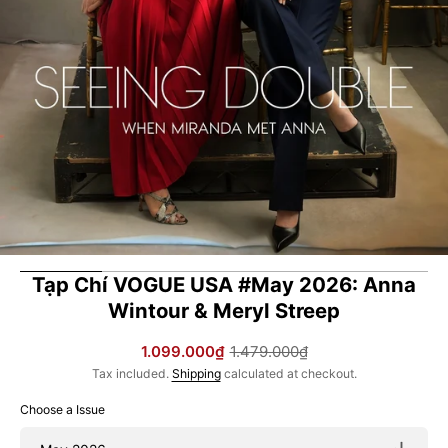
in
gallery
view
Tạp Chí VOGUE USA #May 2026: Anna
Wintour & Meryl Streep
1.099.000₫
1.479.000₫
Sale
Regular
Tax included.
Shipping
calculated at checkout.
price
price
Choose a Issue