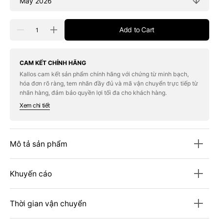
Quantity
Add to Cart
Decrease
Increase
quantity
quantity
for
for
Tạp
Tạp
Chí
Chí
CAM KẾT CHÍNH HÃNG
VOGUE
VOGUE
Kallos cam kết sản phẩm chính hãng với chứng từ minh bạch,
USA
USA
hóa đơn rõ ràng, tem nhãn đầy đủ và mã vận chuyển trực tiếp từ
#May
#May
2026:
2026:
nhãn hàng, đảm bảo quyền lợi tối đa cho khách hàng.
Anna
Anna
Xem chi tiết
Wintour
Wintour
&amp;
&amp;
Meryl
Meryl
Streep
Streep
Mô tả sản phẩm
Khuyến cáo
Thời gian vận chuyển