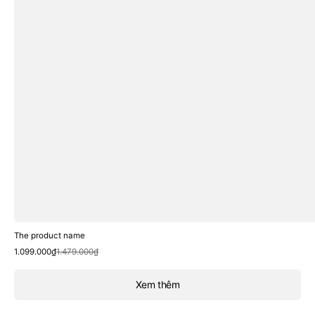
The product name
Sale
Regular
1.099.000₫
1.479.000₫
price
price
Xem thêm