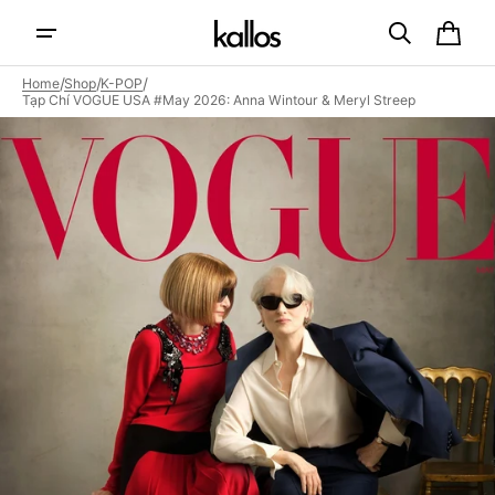
Skip to
content
Cart
/
/
/
Home
Shop
K-POP
Tạp Chí VOGUE USA #May 2026: Anna Wintour & Meryl Streep
Open
featured
media