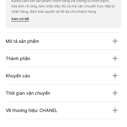
Kallos cam kết sản phẩm chính hãng với chứng từ minh bạch,
Sublimage
Sublimage
hóa đơn rõ ràng, tem nhãn đầy đủ và mã vận chuyển trực tiếp từ
La
La
Brume
Brume
nhãn hàng, đảm bảo quyền lợi tối đa cho khách hàng.
Intense
Intense
Xem chi tiết
Revitalizing
Revitalizing
Mist
Mist
Mô tả sản phẩm
Thành phần
Khuyến cáo
Thời gian vận chuyển
Về thương hiệu: CHANEL