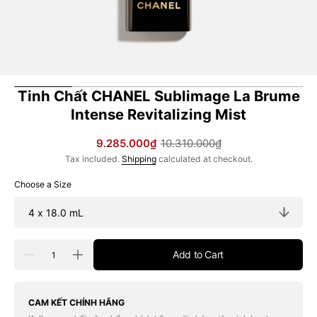
Tinh Chất CHANEL Sublimage La Brume
Intense Revitalizing Mist
9.285.000₫
10.310.000₫
Sale
Regular
Tax included.
Shipping
calculated at checkout.
price
price
Choose a Size
Quantity
Add to Cart
Decrease
Increase
quantity
quantity
for
for
Tinh
Tinh
Chất
Chất
CAM KẾT CHÍNH HÃNG
CHANEL
CHANEL