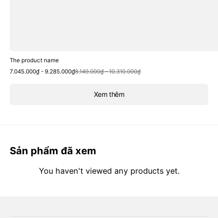
The product name
Sale
Regular
7.045.000₫ - 9.285.000₫
8.149.000₫ - 10.310.000₫
price
price
Xem thêm
Sản phẩm đã xem
You haven't viewed any products yet.