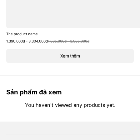
The product name
Sale
Regular
1.390.000₫ - 3.304.000₫
1.885.000₫ - 3.985.000₫
price
price
Xem thêm
Sản phẩm đã xem
You haven't viewed any products yet.