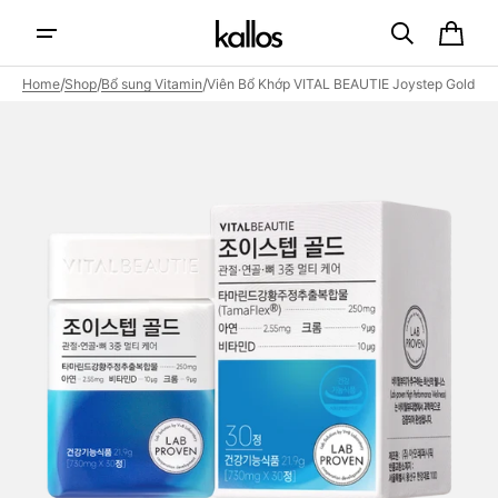
Skip to
content
Cart
/
/
/
Home
Shop
Bổ sung Vitamin
Viên Bổ Khớp VITAL BEAUTIE Joystep Gold
Open
featured
media
in
gallery
view