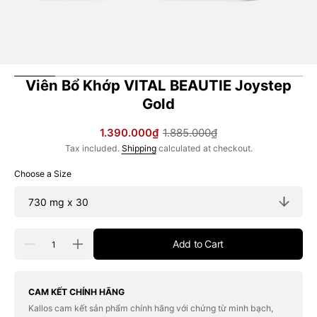
Viên Bổ Khớp VITAL BEAUTIE Joystep
Gold
1.390.000₫
1.885.000₫
Sale
Regular
Tax included.
Shipping
calculated at checkout.
price
price
Choose a Size
Quantity
Add to Cart
Decrease
Increase
quantity
quantity
for
for
Viên
Viên
Bổ
Bổ
CAM KẾT CHÍNH HÃNG
Khớp
Khớp
Kallos cam kết sản phẩm chính hãng với chứng từ minh bạch,
VITAL
VITAL