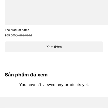
The product name
Sale
Regular
959.000₫
1.285.000₫
price
price
Xem thêm
Sản phẩm đã xem
You haven't viewed any products yet.