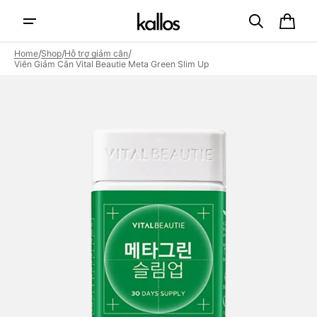
Skip to
content
Cart
/
/
/
Home
Shop
Hỗ trợ giảm cân
Viên Giảm Cân Vital Beautie Meta Green Slim Up
Open
featured
media
in
gallery
view