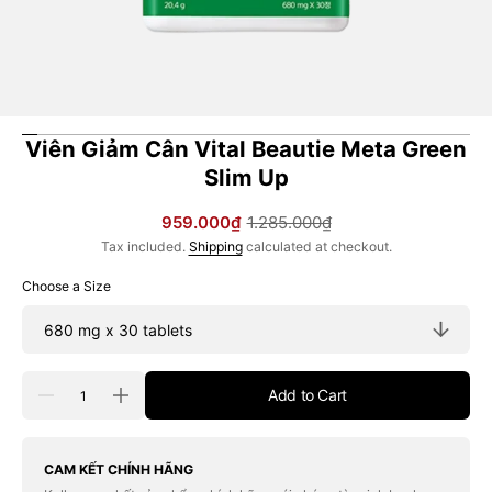
Viên Giảm Cân Vital Beautie Meta Green
Slim Up
959.000₫
1.285.000₫
Sale
Regular
Tax included.
Shipping
calculated at checkout.
price
price
Choose a Size
Quantity
Add to Cart
Decrease
Increase
quantity
quantity
for
for
Viên
Viên
Giảm
Giảm
CAM KẾT CHÍNH HÃNG
Cân
Cân