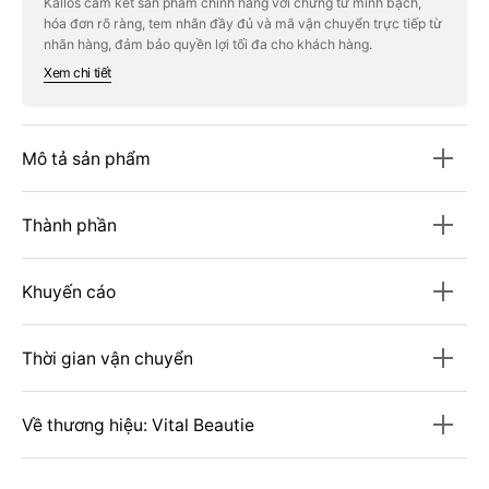
Kallos cam kết sản phẩm chính hãng với chứng từ minh bạch,
Vital
Vital
hóa đơn rõ ràng, tem nhãn đầy đủ và mã vận chuyển trực tiếp từ
Beautie
Beautie
Meta
Meta
nhãn hàng, đảm bảo quyền lợi tối đa cho khách hàng.
Green
Green
Xem chi tiết
Slim
Slim
Up
Up
Mô tả sản phẩm
Thành phần
Khuyến cáo
Thời gian vận chuyển
Về thương hiệu: Vital Beautie