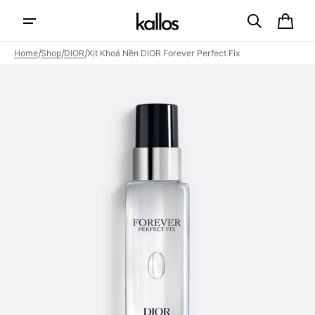
Skip to
content
Cart
/
/
/
Home
Shop
DIOR
Xịt Khoá Nền DIOR Forever Perfect Fix
Open
featured
media
in
gallery
view