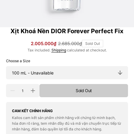
Xịt Khoá Nền DIOR Forever Perfect Fix
2.005.000₫
2.685.000₫
Sold Out
Sale
Regular
Tax included.
Shipping
calculated at checkout.
price
price
Choose a Size
Quantity
Sold Out
Decrease
Increase
quantity
quantity
for
for
Xịt
Xịt
Khoá
Khoá
CAM KẾT CHÍNH HÃNG
Nền
Nền
Kallos cam kết sản phẩm chính hãng với chứng từ minh bạch,
DIOR
DIOR
hóa đơn rõ ràng, tem nhãn đầy đủ và mã vận chuyển trực tiếp từ
Forever
Forever
Perfect
Perfect
nhãn hàng, đảm bảo quyền lợi tối đa cho khách hàng.
Fix
Fix