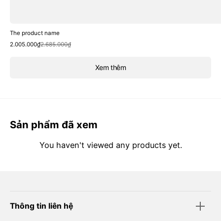
The product name
Sale
Regular
2.005.000₫
2.685.000₫
price
price
Xem thêm
Sản phẩm đã xem
You haven't viewed any products yet.
Thông tin liên hệ