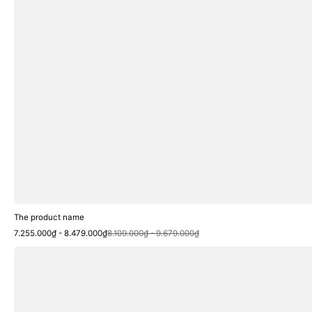
The product name
Sale
Regular
7.255.000₫ - 8.479.000₫
8.109.000₫ - 9.679.000₫
price
price