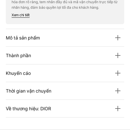
hóa đơn rõ ràng, tem nhãn đầy đủ và mã vận chuyển trực tiếp từ
La
La
Micro-
Micro-
nhãn hàng, đảm bảo quyền lợi tối đa cho khách hàng.
Brume
Brume
Xem chi tiết
De
De
Rose
Rose
Mô tả sản phẩm
Thành phần
Khuyến cáo
Thời gian vận chuyển
Về thương hiệu: DIOR