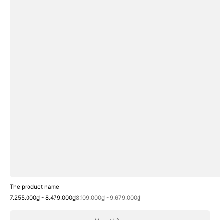
The product name
Sale
Regular
7.255.000₫ - 8.479.000₫
8.109.000₫ - 9.679.000₫
price
price