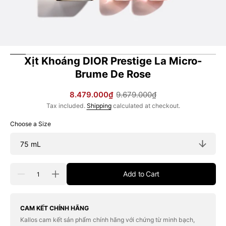
Xịt Khoáng DIOR Prestige La Micro-
Brume De Rose
8.479.000₫
9.679.000₫
Sale
Regular
Tax included.
Shipping
calculated at checkout.
price
price
Choose a Size
Quantity
Add to Cart
Decrease
Increase
quantity
quantity
for
for
Xịt
Xịt
Khoáng
Khoáng
CAM KẾT CHÍNH HÃNG
DIOR
DIOR
Kallos cam kết sản phẩm chính hãng với chứng từ minh bạch,
Prestige
Prestige