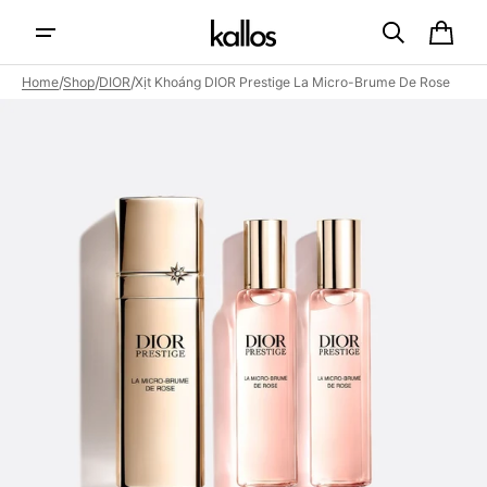
Skip to
content
Cart
/
/
/
Home
Shop
DIOR
Xịt Khoáng DIOR Prestige La Micro-Brume De Rose
Open
featured
media
in
gallery
view