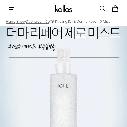
Skip to
content
Cart
/
/
/
Home
Shop
Dưỡng da mặt
Xịt Khoáng IOPE Derma Repair 0 Mist
Open
featured
media
in
gallery
view