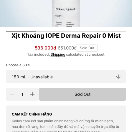
Xịt Khoáng IOPE Derma Repair 0 Mist
536.000₫
651.000₫
Sold Out
Sale
Regular
Tax included.
Shipping
calculated at checkout.
price
price
Choose a Size
Quantity
Sold Out
Decrease
Increase
quantity
quantity
for
for
Xịt
Xịt
Khoáng
Khoáng
CAM KẾT CHÍNH HÃNG
IOPE
IOPE
Kallos cam kết sản phẩm chính hãng với chứng từ minh bạch,
Derma
Derma
hóa đơn rõ ràng, tem nhãn đầy đủ và mã vận chuyển trực tiếp từ
Repair
Repair
0
0