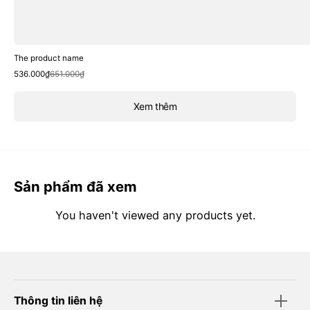
The product name
Sale
Regular
536.000₫
651.000₫
price
price
Xem thêm
Sản phẩm đã xem
You haven't viewed any products yet.
Thông tin liên hệ