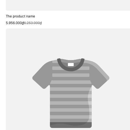
The product name
Sale
Regular
5.956.000₫
6.253.000₫
price
price