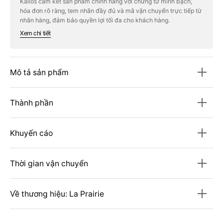
Kallos cam kết sản phẩm chính hãng với chứng từ minh bạch,
Prairie
Prairie
hóa đơn rõ ràng, tem nhãn đầy đủ và mã vận chuyển trực tiếp từ
Cellular
Cellular
Energizing
Energizing
nhãn hàng, đảm bảo quyền lợi tối đa cho khách hàng.
Mist
Mist
Xem chi tiết
Mô tả sản phẩm
Thành phần
Khuyến cáo
Thời gian vận chuyển
Về thương hiệu: La Prairie