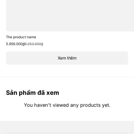
The product name
Sale
Regular
5.956.000₫
6.253.000₫
price
price
Xem thêm
Sản phẩm đã xem
You haven't viewed any products yet.