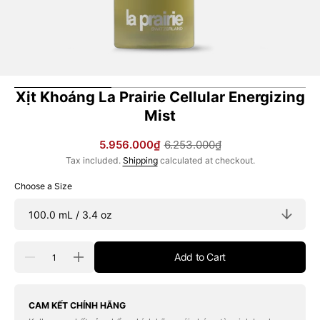
Xịt Khoáng La Prairie Cellular Energizing
Mist
5.956.000₫
6.253.000₫
Sale
Regular
Tax included.
Shipping
calculated at checkout.
price
price
Choose a Size
Quantity
Add to Cart
Decrease
Increase
quantity
quantity
for
for
Xịt
Xịt
Khoáng
Khoáng
CAM KẾT CHÍNH HÃNG
La
La