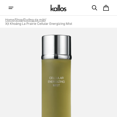
Skip to
content
Cart
/
/
/
Home
Shop
Dưỡng da mặt
Xịt Khoáng La Prairie Cellular Energizing Mist
Open
featured
media
in
gallery
view