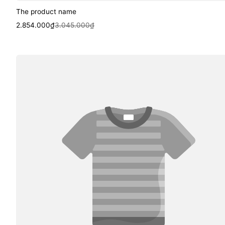
The product name
Sale
Regular
2.854.000₫
3.045.000₫
price
price