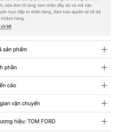
luronic
Hyaluronic
h, hóa đơn rõ ràng, tem nhãn đầy đủ và mã vận
rgizing
Energizing
yển trực tiếp từ nhãn hàng, đảm bảo quyền lợi tối đa
t
Mist
 khách hàng.
chi tiết
ả sản phẩm
h phần
ến cáo
 gian vận chuyển
hương hiệu: TOM FORD