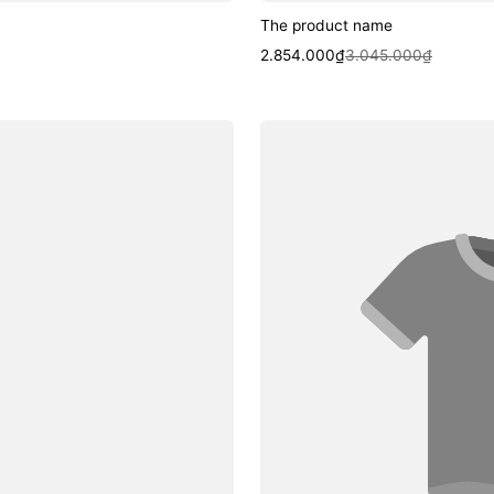
The product name
Sale
Regular
2.854.000₫
3.045.000₫
price
price