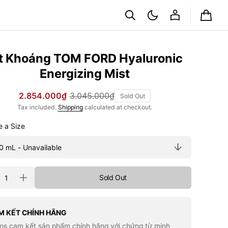
Cart
t Khoáng TOM FORD Hyaluronic
Energizing Mist
2.854.000₫
3.045.000₫
Sold Out
Sale
Regular
Tax included.
Shipping
calculated at checkout.
price
price
Choose a Size
ty
Sold Out
rease
Increase
tity
quantity
for
Xịt
áng
Khoáng
M KẾT CHÍNH HÃNG
M
TOM
los cam kết sản phẩm chính hãng với chứng từ minh
RD
FORD