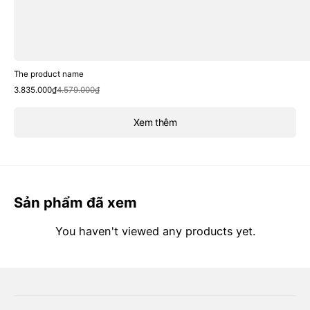
The product name
Sale
Regular
3.835.000₫
4.579.000₫
price
price
Xem thêm
Sản phẩm đã xem
You haven't viewed any products yet.