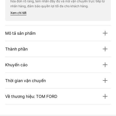
hóa đơn rõ ràng, tem nhãn đầy đủ và mã vận chuyển trực tiếp từ
Fabulous
Fabulous
All
All
nhãn hàng, đảm bảo quyền lợi tối đa cho khách hàng.
Over
Over
Xem chi tiết
Body
Body
Spray
Spray
#150
#150
mL
mL
Mô tả sản phẩm
Thành phần
Khuyến cáo
Thời gian vận chuyển
Về thương hiệu: TOM FORD