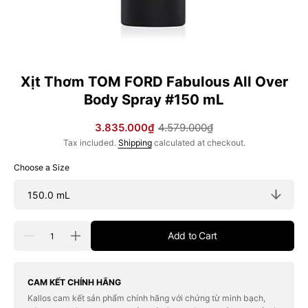
Xịt Thơm TOM FORD Fabulous All Over
Body Spray #150 mL
3.835.000₫
4.579.000₫
Sale
Regular
Tax included.
Shipping
calculated at checkout.
price
price
Choose a Size
Quantity
Add to Cart
Decrease
Increase
quantity
quantity
for
for
Xịt
Xịt
Thơm
Thơm
CAM KẾT CHÍNH HÃNG
TOM
TOM
Kallos cam kết sản phẩm chính hãng với chứng từ minh bạch,
FORD
FORD