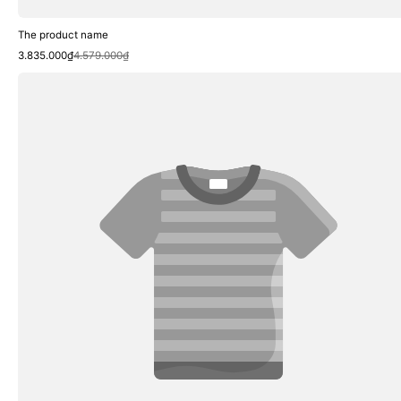
The product name
Sale
Regular
3.835.000₫
4.579.000₫
price
price