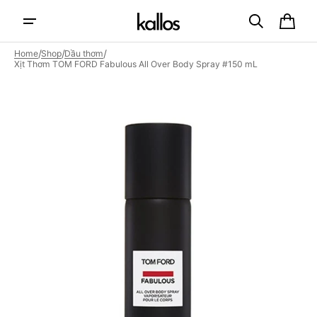
Skip to
content
Cart
/
/
/
Home
Shop
Dầu thơm
Xịt Thơm TOM FORD Fabulous All Over Body Spray #150 mL
Open
featured
media
in
gallery
view