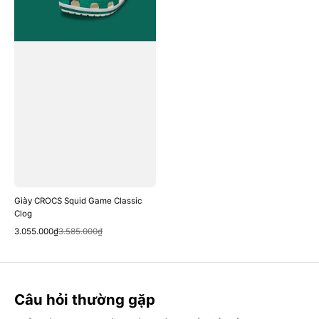
Giày CROCS Squid Game Classic
Clog
Quick View
Sale
Regular
3.055.000₫
3.585.000₫
price
price
Câu hỏi thường gặp