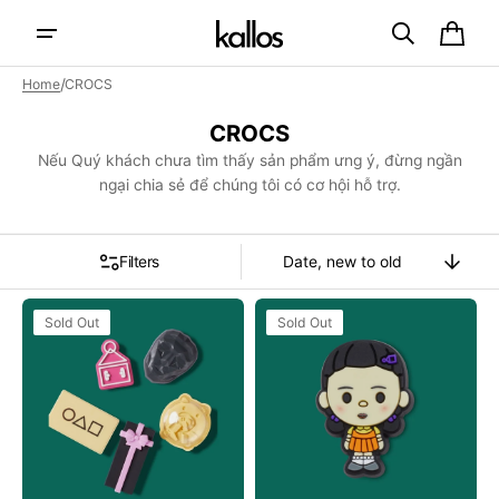
Skip to
content
Cart
/
Home
CROCS
Collection:
CROCS
Nếu Quý khách chưa tìm thấy sản phẩm ưng ý, đừng ngần
ngại chia sẻ để chúng tôi có cơ hội hỗ trợ.
Filters
Sort
By
Phụ
Phụ
Sold Out
Sold Out
Kiện
Kiện
CROCS
CROCS
Squid
Squid
Game
Game
5
Young
Pack
Hee
Jibbitz™
Jibbitz