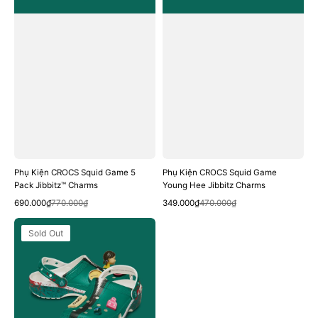
Charms
Charms
Phụ Kiện CROCS Squid Game 5
Phụ Kiện CROCS Squid Game
Pack Jibbitz™ Charms
Young Hee Jibbitz Charms
Quick View
Quick View
Sale
Regular
Sale
Regular
690.000₫
770.000₫
349.000₫
470.000₫
price
price
price
price
Giày
Sold Out
CROCS
Squid
Game
Classic
Clog