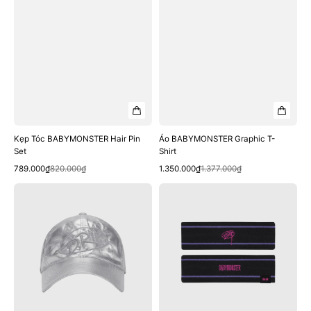
Kẹp Tóc BABYMONSTER Hair Pin
Áo BABYMONSTER Graphic T-
Set
Shirt
Quick View
Quick View
Sale
Regular
Sale
Regular
789.000₫
820.000₫
1.350.000₫
1.377.000₫
price
price
price
price
Mũ
Băng
BABYMONSTER
Đô
Silver
BABYMONSTER
Ballcap
Headband