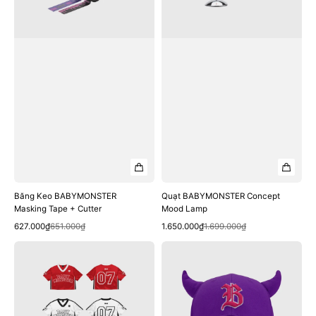
Băng Keo BABYMONSTER
Quạt BABYMONSTER Concept
Masking Tape + Cutter
Mood Lamp
Quick View
Quick View
Sale
Regular
Sale
Regular
627.000₫
651.000₫
1.650.000₫
1.699.000₫
price
price
price
price
Áo
Nón
BABYMONSTER
BABYMONSTER
Crop
Horn
Jersey
Ballcap
#Purple