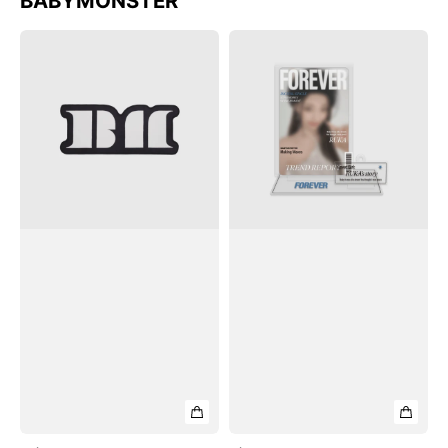
BABYMONSTER
Thảm
Bảng
BABYMONSTER
Nhựa
Rug
BABYMONSTER
Acrylic
Stand