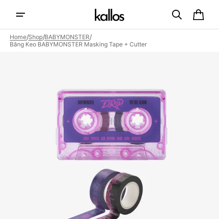
Skip to
content
Cart
/
/
/
Home
Shop
BABYMONSTER
Băng Keo BABYMONSTER Masking Tape + Cutter
Open
featured
media
in
gallery
view