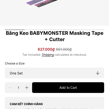
Băng Keo BABYMONSTER Masking Tape
+ Cutter
627.000₫
651.000₫
Sale
Regular
Tax included.
Shipping
calculated at checkout.
price
price
Choose a Size
Quantity
Add to Cart
Decrease
Increase
quantity
quantity
for
for
Băng
Băng
Keo
Keo
CAM KẾT CHÍNH HÃNG
BABYMONSTER
BABYMONSTER