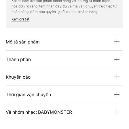
Kallos cam kết sản phẩm chính hãng với chứng từ minh bạch,
Masking
Masking
hóa đơn rõ ràng, tem nhãn đầy đủ và mã vận chuyển trực tiếp từ
Tape
Tape
+
+
nhãn hàng, đảm bảo quyền lợi tối đa cho khách hàng.
Cutter
Cutter
Xem chi tiết
Mô tả sản phẩm
Thành phần
Khuyến cáo
Thời gian vận chuyển
Về nhóm nhạc: BABYMONSTER