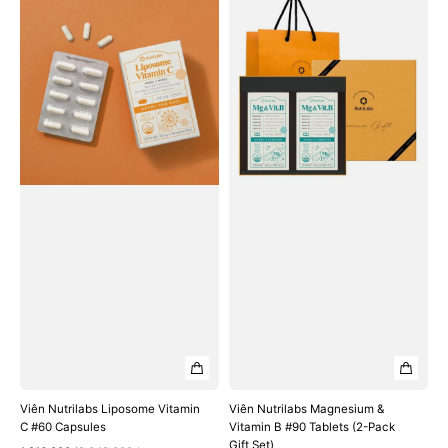
Nutrilabs
Nutrilabs
Liposome
Magnesium
Vitamin
&
C
Vitamin
#60
B
Capsules
#90
Tablets
(2-
Pack
Gift
Set)
Viên Nutrilabs Liposome Vitamin
Viên Nutrilabs Magnesium &
C #60 Capsules
Vitamin B #90 Tablets (2-Pack
Gift Set)