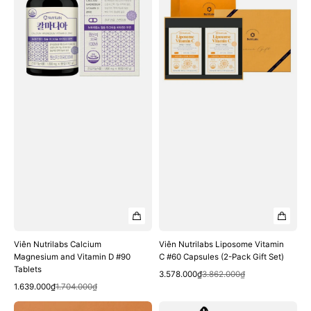
Magnesium
Vitamin
and
C
Vitamin
#60
D
Capsules
#90
(2-
Tablets
Pack
Gift
Set)
Viên Nutrilabs Calcium
Viên Nutrilabs Liposome Vitamin
Magnesium and Vitamin D #90
C #60 Capsules (2-Pack Gift Set)
Tablets
Quick View
Sale
Regular
3.578.000₫
3.862.000₫
Quick View
Sale
Regular
price
price
1.639.000₫
1.704.000₫
price
price
Viên
Viên