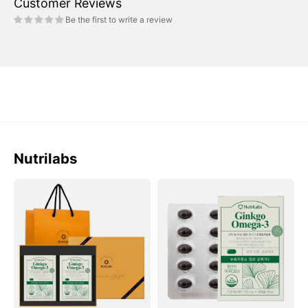
Customer Reviews
Be the first to write a review
Nutrilabs
Bộ
Viên
Nutrilabs
Nutrilabs
Ginko
Ginko
Omega-
Omega-
3
3
Gift
#60
Set
Capsules