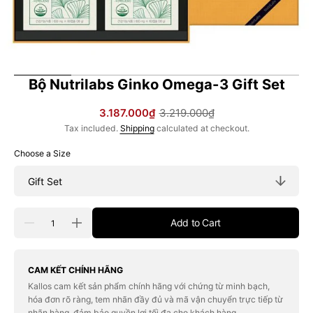
Bộ Nutrilabs Ginko Omega-3 Gift Set
3.187.000₫
3.219.000₫
Sale
Regular
Tax included.
Shipping
calculated at checkout.
price
price
Choose a Size
Quantity
Add to Cart
Decrease
Increase
quantity
quantity
for
for
Bộ
Bộ
Nutrilabs
Nutrilabs
CAM KẾT CHÍNH HÃNG
Ginko
Ginko
Kallos cam kết sản phẩm chính hãng với chứng từ minh bạch,
Omega-
Omega-
hóa đơn rõ ràng, tem nhãn đầy đủ và mã vận chuyển trực tiếp từ
3
3
Gift
Gift
nhãn hàng, đảm bảo quyền lợi tối đa cho khách hàng.