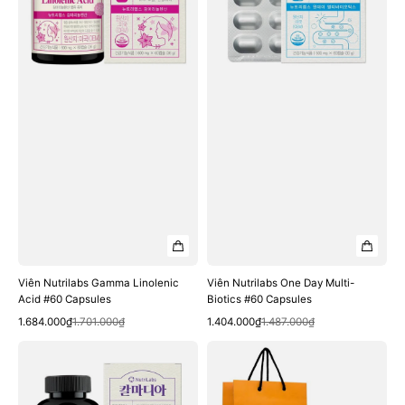
#60
Biotics
Capsules
#60
Capsules
Viên Nutrilabs Gamma Linolenic
Viên Nutrilabs One Day Multi-
Acid #60 Capsules
Biotics #60 Capsules
Quick View
Quick View
Sale
Regular
Sale
Regular
1.684.000₫
1.701.000₫
1.404.000₫
1.487.000₫
price
price
price
price
Viên
Viên
Nutrilabs
Nutrilabs
Calcium
Liposome