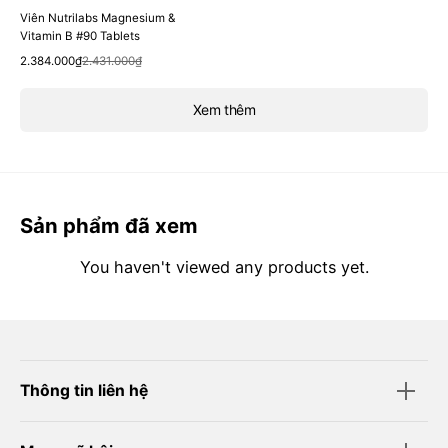
Viên Nutrilabs Magnesium &
Vitamin B #90 Tablets
Quick View
Sale
Regular
2.384.000₫
2.431.000₫
price
price
Xem thêm
Sản phẩm đã xem
You haven't viewed any products yet.
Thông tin liên hệ